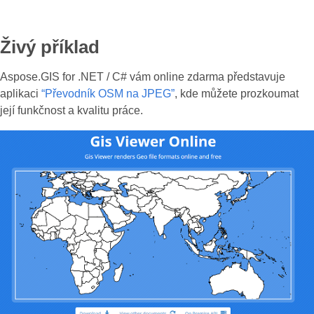
Živý příklad
Aspose.GIS for .NET / C# vám online zdarma představuje
aplikaci
“Převodník OSM na JPEG”
, kde můžete prozkoumat
její funkčnost a kvalitu práce.