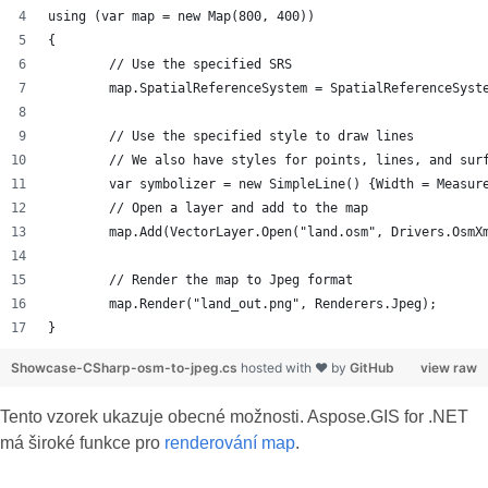
using (var map = new Map(800, 400))
{
	// Use the specified SRS
	map.SpatialReferenceSystem = SpatialReferenceSyst
	// Use the specified style to draw lines
	// We also have styles for points, lines, and sur
	var symbolizer = new SimpleLine() {Width = Measur
	// Open a layer and add to the map
	map.Add(VectorLayer.Open("land.osm", Drivers.OsmX
	// Render the map to Jpeg format
	map.Render("land_out.png", Renderers.Jpeg);
}
Showcase-CSharp-osm-to-jpeg.cs
hosted with ❤ by
GitHub
view raw
Tento vzorek ukazuje obecné možnosti. Aspose.GIS for .NET
má široké funkce pro
renderování map
.