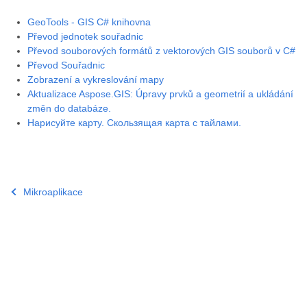
GeoTools - GIS C# knihovna
Převod jednotek souřadnic
Převod souborových formátů z vektorových GIS souborů v C#
Převod Souřadnic
Zobrazení a vykreslování mapy
Aktualizace Aspose.GIS: Úpravy prvků a geometrií a ukládání
změn do databáze.
Нарисуйте карту. Скользящая карта с тайлами.
Mikroaplikace