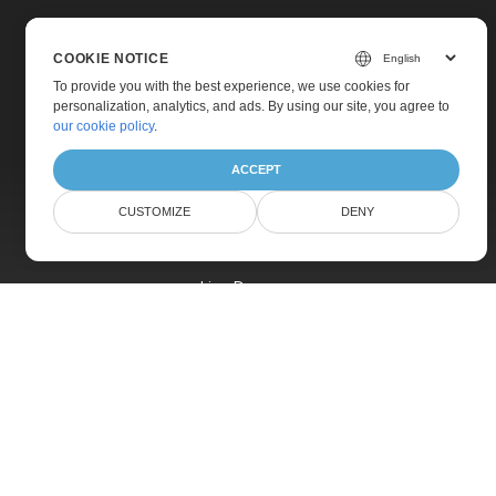
COOKIE NOTICE
To provide you with the best experience, we use cookies for
personalization, analytics, and ads. By using our site, you agree to
Home
our cookie policy
.
Products
ACCEPT
New Releases
CUSTOMIZE
DENY
Pricing
Docs
Live Demos
Free Support
Paid Support
Paid Consulting
Blog
Websites
About