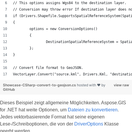
// This options assigns Wgs84 to the destination layer.
// Conversion may throw error If destination layer does n
if (Drivers.Shapefile.SupportsSpatialReferenceSystem(Spat
{
	options = new ConversionOptions()
	{
		DestinationSpatialReferenceSystem = Spat
	};
}
// Convert file format to GeoJSON.
VectorLayer.Convert("source.kml", Drivers.Kml, "destinati
Showcase-CSharp-convert-to-geojson.cs
hosted with ❤ by
view raw
GitHub
Dieses Beispiel zeigt allgemeine Möglichkeiten. Aspose.GIS
for .NET hat weite Optionen, um
Dateien zu konvertieren
.
Jedes vektorbasierende Format hat seine eigenen
Lese-/Schreiboptionen, die von der
DriverOptions
Klasse
geerbt werden.