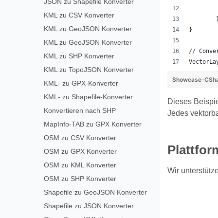
JSON zu Shapefile Konverter
KML zu CSV Konverter
KML zu GeoJSON Konverter
}
KML zu GeoJSON Konverter
// Conve
KML zu SHP Konverter
VectorLa
KML zu TopoJSON Konverter
Showcase-CSha
KML- zu GPX-Konverter
KML- zu Shapefile-Konverter
Dieses Beispie
Konvertieren nach SHP
Jedes vektorba
MapInfo-TAB zu GPX Konverter
OSM zu CSV Konverter
Plattfor
OSM zu GPX Konverter
OSM zu KML Konverter
Wir unterstüt
OSM zu SHP Konverter
Shapefile zu GeoJSON Konverter
Shapefile zu JSON Konverter