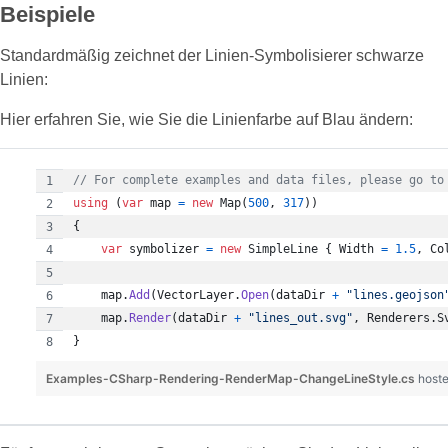
Beispiele
Standardmäßig zeichnet der Linien-Symbolisierer schwarze
Linien:
Hier erfahren Sie, wie Sie die Linienfarbe auf Blau ändern:
// For complete examples and data files, please go to
using
(
var
map
=
new
Map
(
500
,
317
)
)
{
var
symbolizer
=
new
SimpleLine
{
Width
=
1.5
,
Co
map
.
Add
(
VectorLayer
.
Open
(
dataDir
+
"lines.geojson
map
.
Render
(
dataDir
+
"lines_out.svg"
,
Renderers
.
S
}
Examples-CSharp-Rendering-RenderMap-ChangeLineStyle.cs
host