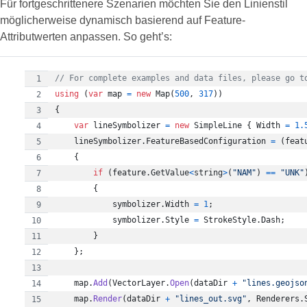
Für fortgeschrittenere Szenarien möchten Sie den Linienstil
möglicherweise dynamisch basierend auf Feature-
Attributwerten anpassen. So geht’s:
// For complete examples and data files, please go t
using
(
var
map
=
new
Map
(
500
,
317
)
)
{
var
lineSymbolizer
=
new
SimpleLine
{
Width
=
1.
lineSymbolizer
.
FeatureBasedConfiguration
=
(
feat
{
if
(
feature
.
GetValue
<
string
>
(
"NAM"
)
==
"UNK"
{
symbolizer
.
Width
=
1
;
symbolizer
.
Style
=
StrokeStyle
.
Dash
;
}
}
;
map
.
Add
(
VectorLayer
.
Open
(
dataDir
+
"lines.geojso
map
.
Render
(
dataDir
+
"lines_out.svg"
,
Renderers
.