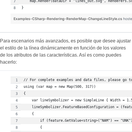
    map.Render(dataDir + "lines_out.svg", Renderers.S
}
Examples-CSharp-Rendering-RenderMap-ChangeLineStyle.cs
host
Para escenarios más avanzados, es posible que desee ajustar
el estilo de la línea dinámicamente en función de los valores
de los atributos de las características. Así es como puedes
hacerlo:
// For complete examples and data files, please go t
using (var map = new Map(500, 317))
{
    var lineSymbolizer = new SimpleLine { Width = 1.
    lineSymbolizer.FeatureBasedConfiguration = (feat
    {
        if (feature.GetValue<string>("NAM") == "UNK"
        {