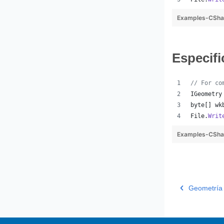
Examples-CSha
Especifi
// For co
IGeometry
byte
[
]
wk
File
.
Writ
Examples-CShar
Geometría 