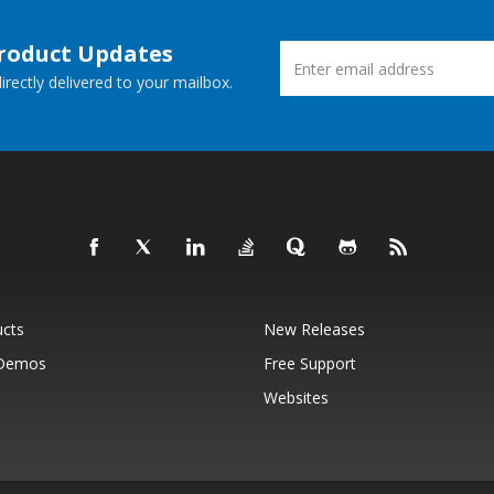
Product Updates
rectly delivered to your mailbox.
ucts
New Releases
 Demos
Free Support
Websites