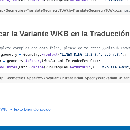
rp-Geometries-TranslateGeometryToWkb-TranslateGeometryToWkb.cs
host
car la Variante WKB en la Traducción
mplete examples and data files, please go to https://github.com/
geometry
=
Geometry
.
FromText
(
"LINESTRING (1.2 3.4, 5.6 7.8)"
)
;
b
=
geometry
.
AsBinary
(
WkbVariant
.
ExtendedPostGis
)
;
eAllBytes
(
Path
.
Combine
(
RunExamples
.
GetDataDir
(
)
,
"EWkbFile.ewkb"
p-Geometries-SpecifyWkbVariantOnTranslation-SpecifyWkbVariantOnTrans
WKT - Texto Bien Conocido