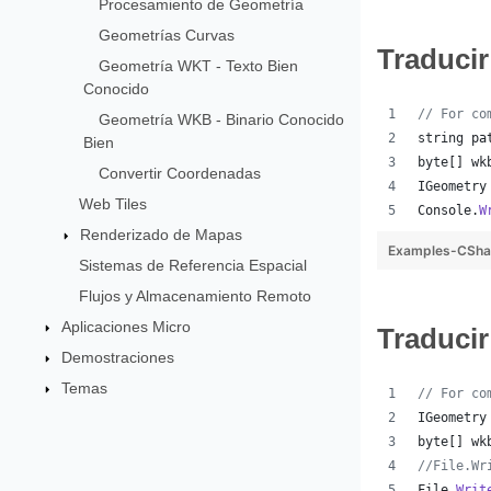
Procesamiento de Geometría
Geometrías Curvas
Traduci
Geometría WKT - Texto Bien
Conocido
// For co
Geometría WKB - Binario Conocido
string
pa
Bien
byte
[
]
wk
Convertir Coordenadas
IGeometry
Web Tiles
Console
.
W
Renderizado de Mapas
Examples-CSha
Sistemas de Referencia Espacial
Flujos y Almacenamiento Remoto
Aplicaciones Micro
Traduci
Demostraciones
Temas
// For co
IGeometry
byte
[
]
wk
//File.Wr
File
.
Writ