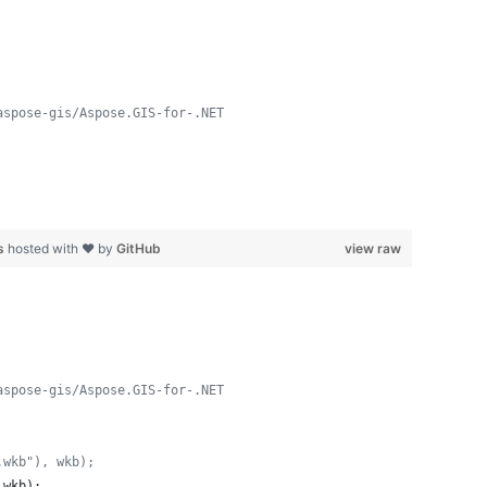
aspose-gis/Aspose.GIS-for-.NET
s
hosted with ❤ by
GitHub
view raw
aspose-gis/Aspose.GIS-for-.NET
.wkb"), wkb);
wkb
)
;