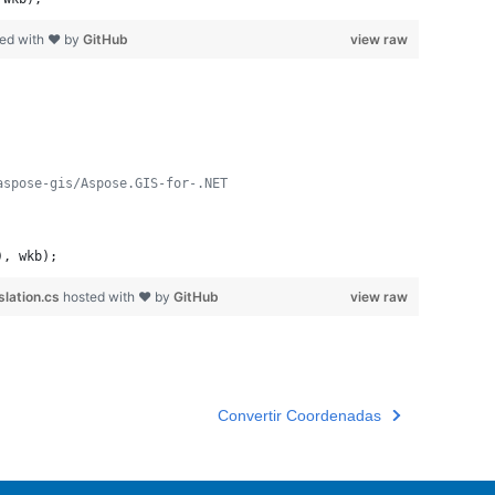
ed with ❤ by
GitHub
view raw
aspose-gis/Aspose.GIS-for-.NET
)
,
wkb
)
;
lation.cs
hosted with ❤ by
GitHub
view raw
Convertir Coordenadas