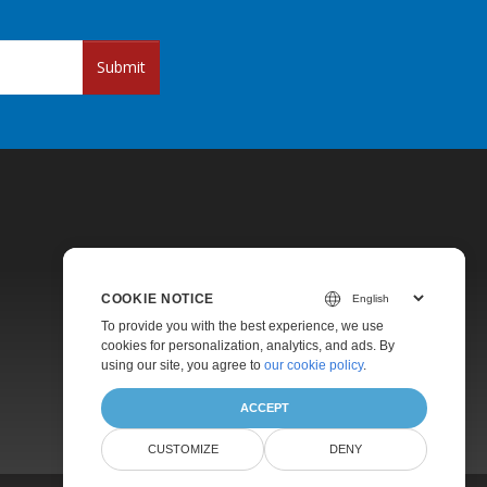
Submit
COOKIE NOTICE
Pricing
To provide you with the best experience, we use
cookies for personalization, analytics, and ads. By
Paid Support
using our site, you agree to
our cookie policy
.
About
ACCEPT
CUSTOMIZE
DENY