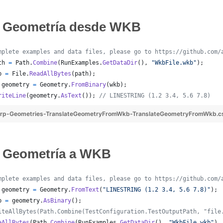
r Geometría desde WKB
mplete examples and data files, please go to https://github.com/
th
=
Path
.
Combine
(
RunExamples
.
GetDataDir
(
)
,
"WkbFile.wkb"
)
;
b
=
File
.
ReadAllBytes
(
path
)
;
geometry
=
Geometry
.
FromBinary
(
wkb
)
;
riteLine
(
geometry
.
AsText
(
)
)
;
// LINESTRING (1.2 3.4, 5.6 7.8)
rp-Geometries-TranslateGeometryFromWkb-TranslateGeometryFromWkb.c
r Geometría a WKB
mplete examples and data files, please go to https://github.com/
geometry
=
Geometry
.
FromText
(
"LINESTRING (1.2 3.4, 5.6 7.8)"
)
;
b
=
geometry
.
AsBinary
(
)
;
iteAllBytes(Path.Combine(TestConfiguration.TestOutputPath, "file
eAllBytes
(
Path
.
Combine
(
RunExamples
.
GetDataDir
(
)
,
"WkbFile.wkb"
)
,