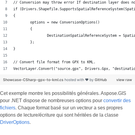
// Conversion may throw error If destination layer does n
if (Drivers.Shapefile.SupportsSpatialReferenceSystem(Spat
{
	options = new ConversionOptions()
	{
		DestinationSpatialReferenceSystem = Spat
	};
}
// Convert file format from GPX to KML.
VectorLayer.Convert("source.gpx", Drivers.Gpx, "destinati
Showcase-CSharp-gpx-to-kml.cs
hosted with ❤ by
GitHub
view raw
Cet exemple montre les possibilités générales. Aspose.GIS
pour .NET dispose de nombreuses options pour
convertir des
fichiers
. Chaque format basé sur un vecteur a ses propres
options de lecture/écriture qui sont héritées de la classe
DriverOptions
.