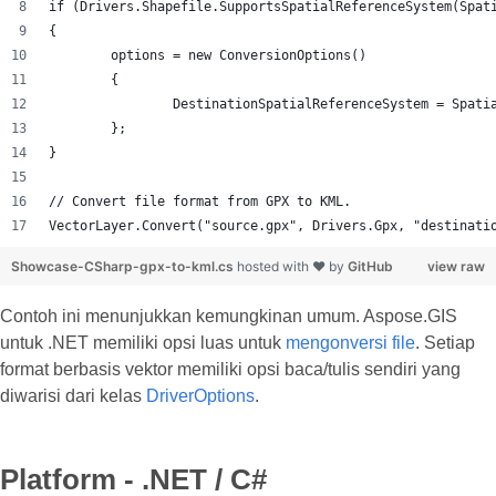
if (Drivers.Shapefile.SupportsSpatialReferenceSystem(Spat
{
	options = new ConversionOptions()
	{
		DestinationSpatialReferenceSystem = Spat
	};
}
// Convert file format from GPX to KML.
VectorLayer.Convert("source.gpx", Drivers.Gpx, "destinati
Showcase-CSharp-gpx-to-kml.cs
hosted with ❤ by
GitHub
view raw
Contoh ini menunjukkan kemungkinan umum. Aspose.GIS
untuk .NET memiliki opsi luas untuk
mengonversi file
. Setiap
format berbasis vektor memiliki opsi baca/tulis sendiri yang
diwarisi dari kelas
DriverOptions
.
Platform - .NET / C#