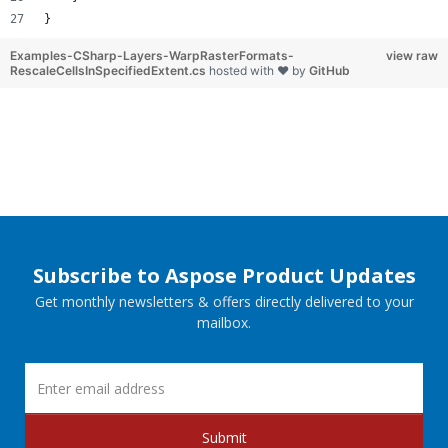
}
Examples-CSharp-Layers-WarpRasterFormats-
view raw
RescaleCellsInSpecifiedExtent.cs
hosted with ❤ by
GitHub
Subscribe to Aspose Product Updates
Get monthly newsletters & offers directly delivered to your
mailbox.
Submit