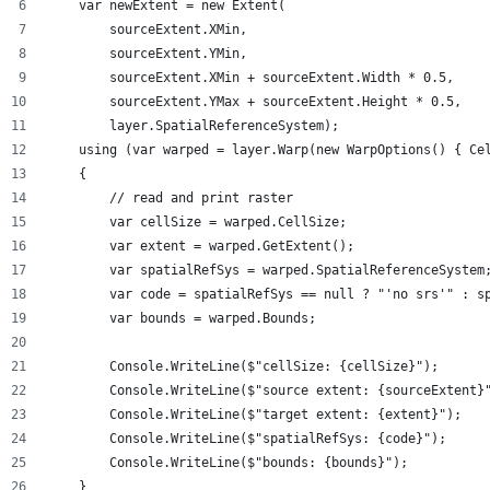
    var newExtent = new Extent(
        sourceExtent.XMin,
        sourceExtent.YMin,
        sourceExtent.XMin + sourceExtent.Width * 0.5,
        sourceExtent.YMax + sourceExtent.Height * 0.5,
        layer.SpatialReferenceSystem);
    using (var warped = layer.Warp(new WarpOptions() { Ce
    {
        // read and print raster
        var cellSize = warped.CellSize;
        var extent = warped.GetExtent();
        var spatialRefSys = warped.SpatialReferenceSystem
        var code = spatialRefSys == null ? "'no srs'" : s
        var bounds = warped.Bounds;
        Console.WriteLine($"cellSize: {cellSize}");
        Console.WriteLine($"source extent: {sourceExtent}
        Console.WriteLine($"target extent: {extent}");
        Console.WriteLine($"spatialRefSys: {code}");
        Console.WriteLine($"bounds: {bounds}");
    }