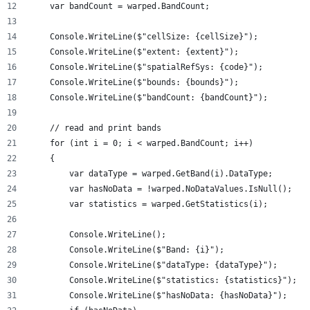
    var bandCount = warped.BandCount;
    Console.WriteLine($"cellSize: {cellSize}");
    Console.WriteLine($"extent: {extent}");
    Console.WriteLine($"spatialRefSys: {code}");
    Console.WriteLine($"bounds: {bounds}");
    Console.WriteLine($"bandCount: {bandCount}");
    // read and print bands
    for (int i = 0; i < warped.BandCount; i++)
    {
        var dataType = warped.GetBand(i).DataType;
        var hasNoData = !warped.NoDataValues.IsNull();
        var statistics = warped.GetStatistics(i);
        Console.WriteLine();
        Console.WriteLine($"Band: {i}");
        Console.WriteLine($"dataType: {dataType}");
        Console.WriteLine($"statistics: {statistics}");
        Console.WriteLine($"hasNoData: {hasNoData}");