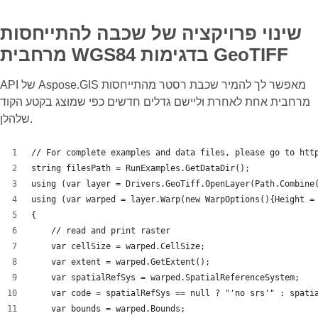
שינוי פרויקציה של שכבה להתייחסות
מרחבית WGS84 בדגימות GeoTIFF
API של Aspose.GIS מאפשר לך להמיר שכבת רסטר מהתייחסות
מרחבית אחת לאחרת וליישם גדלים חדשים כפי שמוצג בקטע הקוד
שלהלן.
// For complete examples and data files, please go to htt
string filesPath = RunExamples.GetDataDir();
using (var layer = Drivers.GeoTiff.OpenLayer(Path.Combine
using (var warped = layer.Warp(new WarpOptions(){Height =
{
    // read and print raster
    var cellSize = warped.CellSize;
    var extent = warped.GetExtent();
    var spatialRefSys = warped.SpatialReferenceSystem;
    var code = spatialRefSys == null ? "'no srs'" : spati
    var bounds = warped.Bounds;