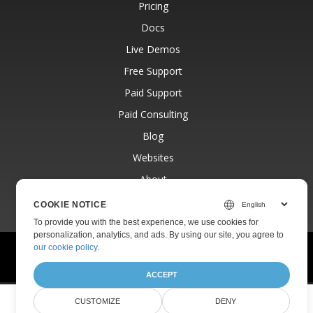
Pricing
Docs
Live Demos
Free Support
Paid Support
Paid Consulting
Blog
Websites
About
COOKIE NOTICE
To provide you with the best experience, we use cookies for
personalization, analytics, and ads. By using our site, you agree to
our cookie policy
.
© Aspose Pty Ltd 2001-2026.
All Rights Reserved.
Privacy Policy
Terms of use
Contact
ACCEPT
CUSTOMIZE
DENY