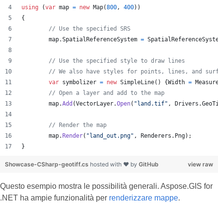
using
(
var
map
=
new
Map
(
800
,
400
)
)
{
// Use the specified SRS
map
.
SpatialReferenceSystem
=
SpatialReferenceSyst
// Use the specified style to draw lines
// We also have styles for points, lines, and sur
var
symbolizer
=
new
SimpleLine
(
)
{
Width
=
Measur
// Open a layer and add to the map
map
.
Add
(
VectorLayer
.
Open
(
"land.tif"
,
Drivers
.
GeoT
// Render the map
map
.
Render
(
"land_out.png"
,
Renderers
.
Png
)
;
}
Showcase-CSharp-geotiff.cs
hosted with ❤ by
GitHub
view raw
Questo esempio mostra le possibilità generali. Aspose.GIS for
.NET ha ampie funzionalità per
renderizzare mappe
.