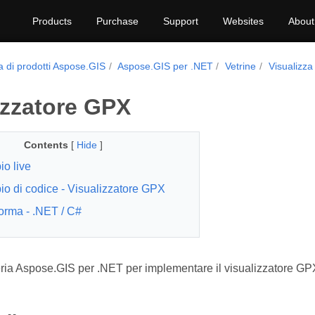
Products
Purchase
Support
Websites
About
a di prodotti Aspose.GIS
Aspose.GIS per .NET
Vetrine
Visualizza
izzatore GPX
Contents
[
Hide
]
o live
o di codice - Visualizzatore GPX
forma - .NET / C#
breria Aspose.GIS per .NET per implementare il visualizzatore GP