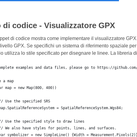
di codice - Visualizzatore GPX
ippet di codice mostra come implementare il visualizzatore GPX
livello GPX. Se specifichi un sistema di riferimento spaziale per la
 utilizza lo stile specificato per disegnare le linee. La libreria di
omplete examples and data files, please go to https://github.com
e a map
ar map = new Map(800, 400))
	// Use the specified SRS
	map.SpatialReferenceSystem = SpatialReferenceSystem.Wgs84;
	// Use the specified style to draw lines
	// We also have styles for points, lines, and surfaces.
	var symbolizer = new SimpleLine() {Width = Measurement.Pixels(2)