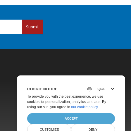
Submit
COOKIE NOTICE
Pricing
To provide you with the best experience, we use
cookies for personalization, analytics, and ads. By
Paid Support
using our site, you agree to
our cookie policy
.
About
ACCEPT
CUSTOMIZE
DENY