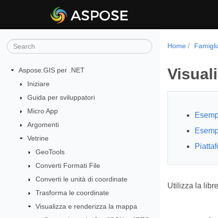
Home
Famigli
Visual
Aspose.GIS per .NET
Iniziare
Guida per sviluppatori
Micro App
Esempi
Argomenti
Esempi
Vetrine
Piatta
GeoTools
Converti Formati File
Converti le unità di coordinate
Utilizza la li
Trasforma le coordinate
Visualizza e renderizza la mappa