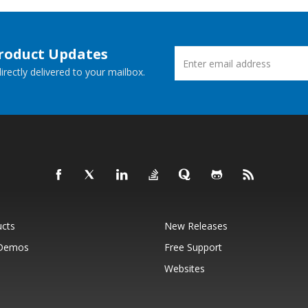
Product Updates
rectly delivered to your mailbox.
ucts
New Releases
 Demos
Free Support
Websites