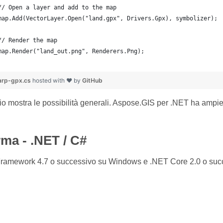
	// Open a layer and add to the map
	map.Add(VectorLayer.Open("land.gpx", Drivers.Gpx), symbolizer);
	// Render the map
	map.Render("land_out.png", Renderers.Png);
rp-gpx.cs
hosted with ❤ by
GitHub
 mostra le possibilità generali. Aspose.GIS per .NET ha ampie
rma - .NET / C#
ramework 4.7 o successivo su Windows e .NET Core 2.0 o suc