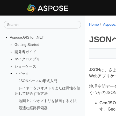
Home
Aspos
JSO
Aspose.GIS for .NET
Getting Started
開発者ガイド
マイクロアプリ
ショーケース
JSONは、
トピック
Webアプリケ
JSONベースの形式入門
地理空間デー
レイヤーをジオメトリまたは属性を使
くつかのJS
用して結合する方法
地図上にジオメトリを描画する方法
GeoJSO
最適な経路探索器
す。Ge