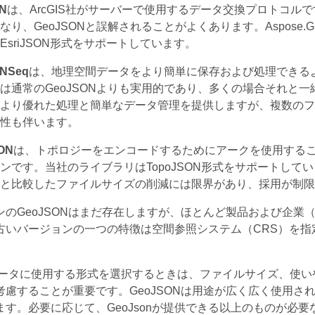
ON
は、ArcGIS社がサーバーで使用するデータ交換プロトコ
なり、GeoJSONと誤解されることがよくあります。Aspose
EsriJSON形式をサポートしています。
NSeq
は、地理空間データをより簡単に保存および処理できる
は通常のGeoJSONよりも実用的であり、多くの場合それと一緒
より優れた処理と簡単なデータ管理を提供しますが、複数のフ
性も伴います。
ON
は、トポロジーをエンコードするためにアークを使用すること
ンです。当社のライブラリはTopoJSON形式をサポートし
と比較したファイルサイズの削減には限界があり、採用が制限
ンのGeoJSONはまだ存在しますが、ほとんど製品および企
古いバージョンの一つの特徴は空間参照システム（CRS）を指
ータに使用する形式を選択するときは、ファイルサイズ、使い
考慮することが重要です。GeoJSONは用途が広く広く使用
ます。必要に応じて、GeoJsonが提供できる以上のものが必