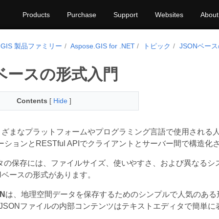
Products
Purchase
Support
Websites
About
e.GIS 製品ファミリー
Aspose.GIS for .NET
トピック
JSONベー
Nベースの形式入門
Contents
[
Hide
]
さまざまなプラットフォームやプログラミング言語で使用される人
ーションとRESTful APIでクライアントとサーバー間で構
タの保存には、ファイルサイズ、使いやすさ、および異なるシ
ONベースの形式があります。
N
は、地理空間データを保存するためのシンプルで人気のある
oJSONファイルの内部コンテンツはテキストエディタで簡単に