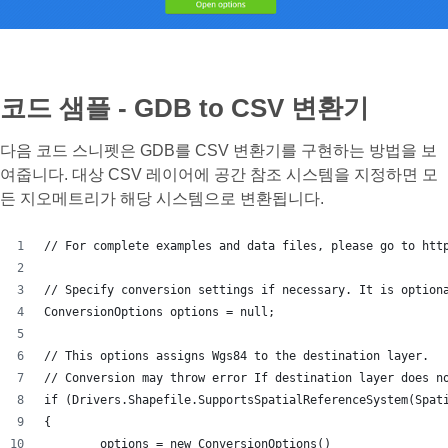
코드 샘플 - GDB to CSV 변환기
다음 코드 스니펫은 GDB를 CSV 변환기를 구현하는 방법을 보
여줍니다. 대상 CSV 레이어에 공간 참조 시스템을 지정하면 모
든 지오메트리가 해당 시스템으로 변환됩니다.
// For complete examples and data files, please go to htt
// Specify conversion settings if necessary. It is option
ConversionOptions options = null;
// This options assigns Wgs84 to the destination layer.
// Conversion may throw error If destination layer does n
if (Drivers.Shapefile.SupportsSpatialReferenceSystem(Spat
{
	options = new ConversionOptions()