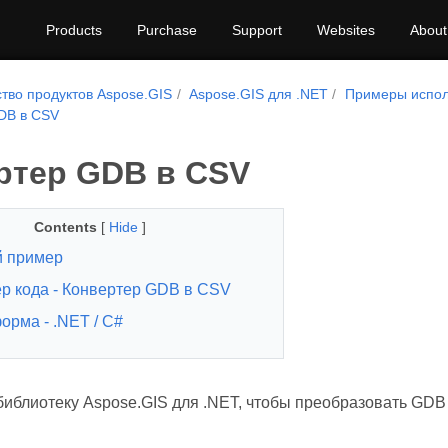
Products
Purchase
Support
Websites
About
тво продуктов Aspose.GIS
Aspose.GIS для .NET
Примеры испол
DB в CSV
ртер GDB в CSV
Contents
[
Hide
]
 пример
р кода - Конвертер GDB в CSV
орма - .NET / C#
библиотеку Aspose.GIS для .NET, чтобы преобразовать GD