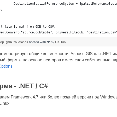
		DestinationSpatialReferenceSystem = SpatialReferenceSyst
	};
rt file format from GDB to CSV.
yer.Convert("source.gdbtable", Drivers.FileGdb, "destination.csv
rp-gdb-to-csv.cs
hosted with ❤ by
GitHub
демонстрирует общие возможности. Aspose.GIS для .NET и
дый формат на основе векторов имеет свои собственные па
Options
.
ма - .NET / C#
аем Framework 4.7 или более поздней версии под Windows 
inux.