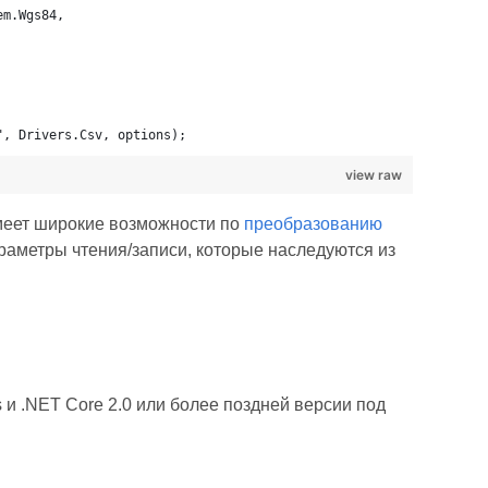
em.Wgs84,
", Drivers.Csv, options);
view raw
меет широкие возможности по
преобразованию
раметры чтения/записи, которые наследуются из
и .NET Core 2.0 или более поздней версии под