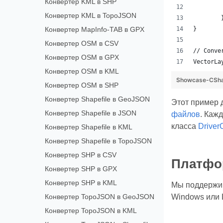
Конвертер KML в SHP
Конвертер KML в TopoJSON
Конвертер MapInfo-TAB в GPX
}
Конвертер OSM в CSV
// Conve
Конвертер OSM в GPX
VectorLa
Конвертер OSM в KML
Showcase-CSha
Конвертер OSM в SHP
Конвертер Shapefile в GeoJSON
Этот пример 
Конвертер Shapefile в JSON
файлов
. Каж
класса
Driver
Конвертер Shapefile в KML
Конвертер Shapefile в TopoJSON
Конвертер SHP в CSV
Платфор
Конвертер SHP в GPX
Конвертер SHP в KML
Мы поддержив
Конвертер TopoJSON в GeoJSON
Windows или L
Конвертер TopoJSON в KML