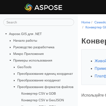
Home
Семейс
Конвертер G
Aspose.GIS для .NET
Конве
Начало работы
Руководство разработчика
Микро Приложения
Примеры использования
Живой
GeoTools
Приме
Преобразование единиц координат
Платф
Преобразование координат
Преобразование форматов файлов
Конвертер CSV в GDB
Используйте 
Конвертер CSV в GeoJSON