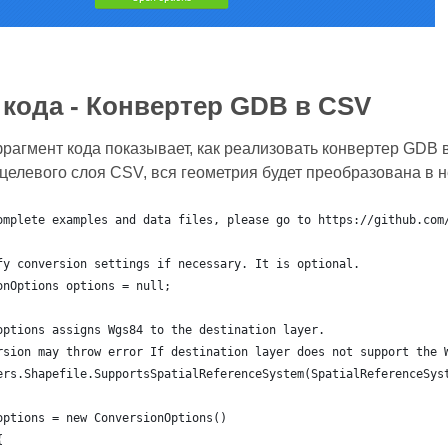
кода - Конвертер GDB в CSV
агмент кода показывает, как реализовать конвертер GDB в
целевого слоя CSV, вся геометрия будет преобразована в н
omplete examples and data files, please go to https://github.com
fy conversion settings if necessary. It is optional.
onOptions options = null;
options assigns Wgs84 to the destination layer.
rsion may throw error If destination layer does not support the 
ers.Shapefile.SupportsSpatialReferenceSystem(SpatialReferenceSys
	options = new ConversionOptions()
{