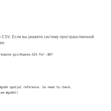
 CSV. Если вы укажете систему пространственной
ее.
/aspose-gis/Aspose.GIS-for-.NET
Wgs84 spatial reference. So need to check.
tem.Wgs84))