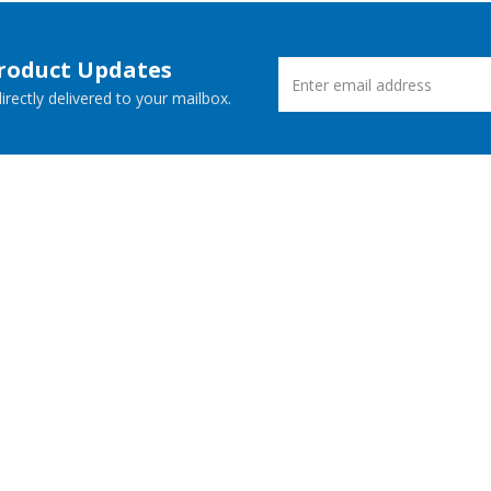
Product Updates
rectly delivered to your mailbox.
ucts
New Releases
 Demos
Free Support
Websites