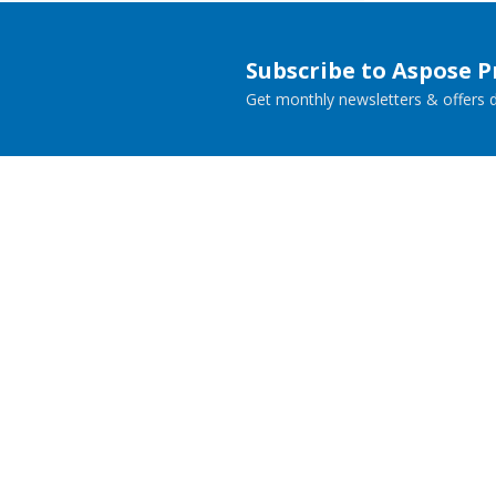
Subscribe to Aspose 
Get monthly newsletters & offers di
Home
Prod
Docs
Live
Paid Consulting
Blog