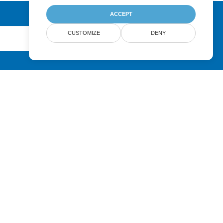
ACCEPT
CUSTOMIZE
DENY
Submit
Pricing
Paid Support
About