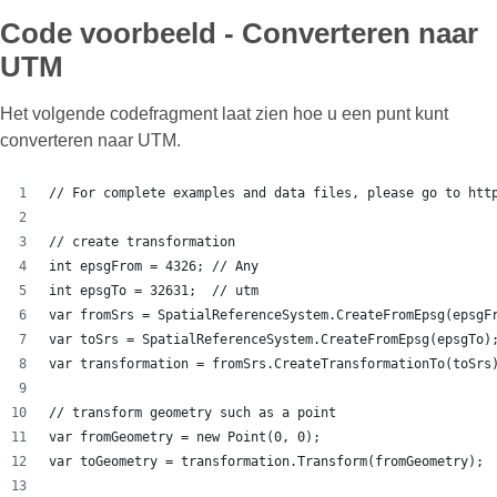
Code voorbeeld - Converteren naar
UTM
Het volgende codefragment laat zien hoe u een punt kunt
converteren naar UTM.
// For complete examples and data files, please go to htt
// create transformation
int epsgFrom = 4326; // Any
int epsgTo = 32631;  // utm
var fromSrs = SpatialReferenceSystem.CreateFromEpsg(epsgF
var toSrs = SpatialReferenceSystem.CreateFromEpsg(epsgTo)
var transformation = fromSrs.CreateTransformationTo(toSrs
// transform geometry such as a point
var fromGeometry = new Point(0, 0);
var toGeometry = transformation.Transform(fromGeometry);