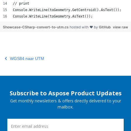
// print
Console.WriteLine(toGeometry.GetCentroid().AsText());
Console.WriteLine(toGeometry.AsText());
Showcase-CSharp-convert-to-utm.cs
hosted with ❤ by
GitHub
view raw
WGS84 naar UTM
Subscribe to Aspose Product Updates
Get monthly newsletters & offers directly delivered to your
mailbox.