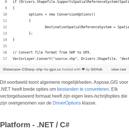
if (Drivers.Shapefile.SupportsSpatialReferenceSystem(Spat
{
	options = new ConversionOptions()
	{
		DestinationSpatialReferenceSystem = Spat
	};
}
// Convert file format from SHP to GPX.
VectorLayer.Convert("source.shp", Drivers.Shapefile, "des
Showcase-CSharp-shp-to-gpx.cs
hosted with ❤ by
GitHub
view raw
Dit voorbeeld toont algemene mogelijkheden. Aspose.GIS voor
.NET heeft brede opties om
bestanden te converteren
. Elk
vectorgebaseerd formaat heeft zijn eigen lees-/schrijfopties die
zijn overgenomen van de
DriverOptions
klasse.
Platform - .NET / C#