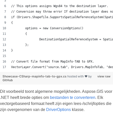
// This options assigns Wgs84 to the destination layer.
// Conversion may throw error If destination layer does n
if (Drivers.Shapefile.SupportsSpatialReferenceSystem(Spat
{
	options = new ConversionOptions()
	{
		DestinationSpatialReferenceSystem = Spat
	};
}
// Convert file format from MapInfo-TAB to GPX.
VectorLayer.Convert("source.tab", Drivers.MapInfoTab, "de
Showcase-CSharp-mapinfo-tab-to-gpx.cs
hosted with ❤ by
view raw
GitHub
Dit voorbeeld toont algemene mogelijkheden. Aspose.GIS voor
.NET heeft brede opties om
bestanden te converteren
. Elk
vectorgebaseerd formaat heeft zijn eigen lees-/schrijfopties die
zijn overgenomen van de
DriverOptions
klasse.