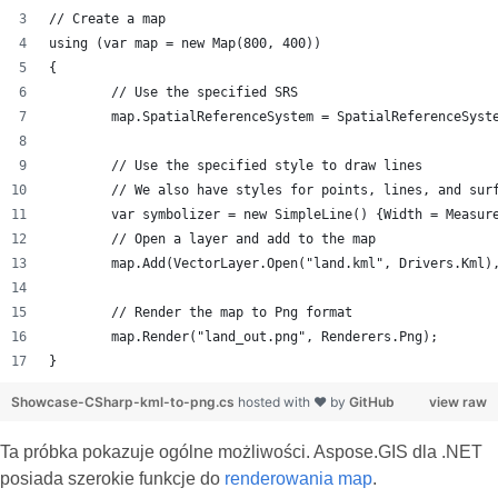
// Create a map
using (var map = new Map(800, 400))
{
	// Use the specified SRS
	map.SpatialReferenceSystem = SpatialReferenceSyst
	// Use the specified style to draw lines
	// We also have styles for points, lines, and sur
	var symbolizer = new SimpleLine() {Width = Measur
	// Open a layer and add to the map
	map.Add(VectorLayer.Open("land.kml", Drivers.Kml)
	// Render the map to Png format
	map.Render("land_out.png", Renderers.Png);
}
Showcase-CSharp-kml-to-png.cs
hosted with ❤ by
GitHub
view raw
Ta próbka pokazuje ogólne możliwości. Aspose.GIS dla .NET
posiada szerokie funkcje do
renderowania map
.