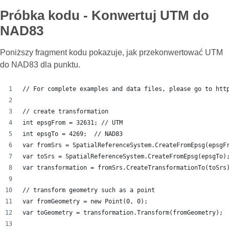
Próbka kodu - Konwertuj UTM do
NAD83
Poniższy fragment kodu pokazuje, jak przekonwertować UTM
do NAD83 dla punktu.
// For complete examples and data files, please go to htt
// create transformation
int epsgFrom = 32631; // UTM
int epsgTo = 4269;  // NAD83
var fromSrs = SpatialReferenceSystem.CreateFromEpsg(epsgF
var toSrs = SpatialReferenceSystem.CreateFromEpsg(epsgTo)
var transformation = fromSrs.CreateTransformationTo(toSrs
// transform geometry such as a point
var fromGeometry = new Point(0, 0);
var toGeometry = transformation.Transform(fromGeometry);