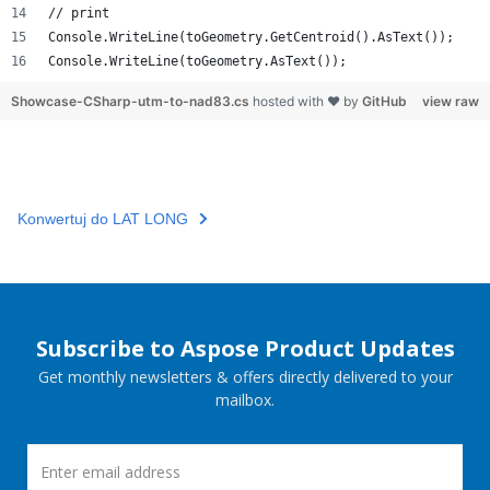
// print
Console.WriteLine(toGeometry.GetCentroid().AsText());
Console.WriteLine(toGeometry.AsText());
Showcase-CSharp-utm-to-nad83.cs
hosted with ❤ by
GitHub
view raw
Konwertuj do LAT LONG
Subscribe to Aspose Product Updates
Get monthly newsletters & offers directly delivered to your
mailbox.