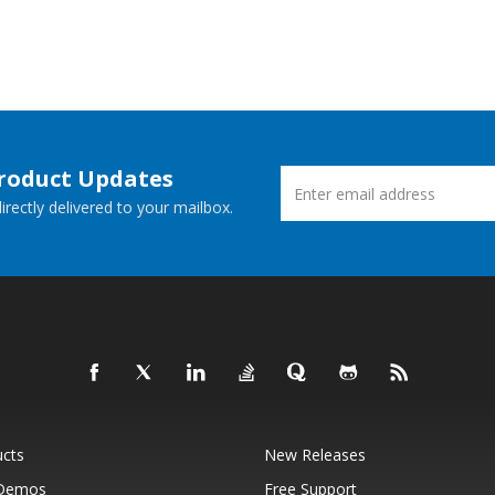
Product Updates
rectly delivered to your mailbox.
ucts
New Releases
 Demos
Free Support