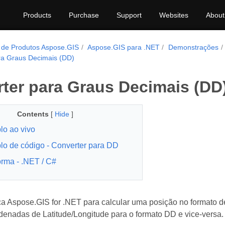
Products
Purchase
Support
Websites
About
 de Produtos Aspose.GIS
Aspose.GIS para .NET
Demonstrações
ra Graus Decimais (DD)
ter para Graus Decimais (DD
Contents
[
Hide
]
o ao vivo
o de código - Converter para DD
orma - .NET / C#
ca Aspose.GIS for .NET para calcular uma posição no formato 
denadas de Latitude/Longitude para o formato DD e vice-versa.