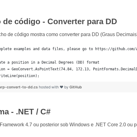
 de código - Converter para DD
echo de código mostra como converter para DD (Graus Decimais
mplete examples and data files, please go to https://github.com/
ate a position in a Decimal Degrees (DD) format
ion = GeoConvert.AsPointText(74.84, 172.13, PointFormats.Decimal
riteLine(position);
rp-convert-to-dd.cs
hosted with ❤ by
GitHub
ma - .NET / C#
Framework 4.7 ou posterior sob Windows e .NET Core 2.0 ou p