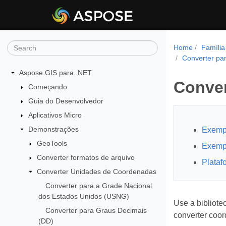
Home
Família
Converter pa
Aspose.GIS para .NET
Conver
Começando
Guia do Desenvolvedor
Aplicativos Micro
Demonstrações
Exempl
GeoTools
Exempl
Converter formatos de arquivo
Plataf
Converter Unidades de Coordenadas
Converter para a Grade Nacional
dos Estados Unidos (USNG)
Use a bibliote
Converter para Graus Decimais
converter coor
(DD)