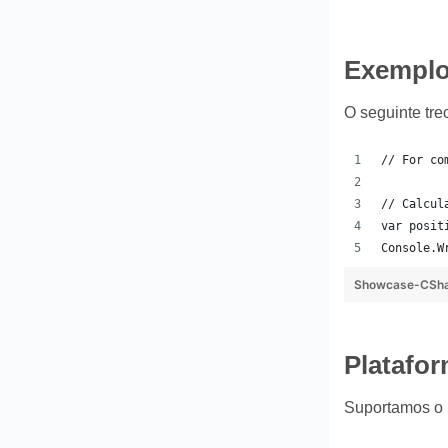
Exemplo
O seguinte tr
// For co
// Calcul
var posit
Console.W
Showcase-CSha
Platafor
Suportamos o 