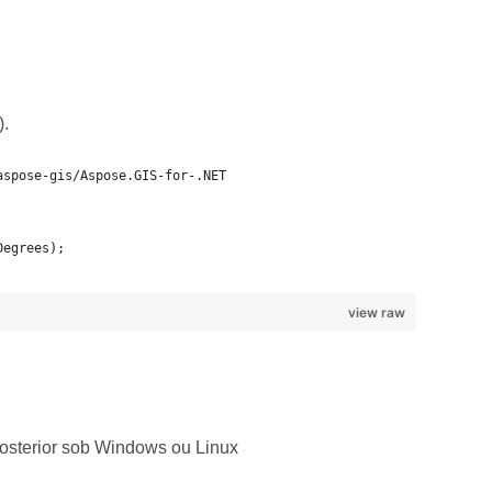
).
aspose-gis/Aspose.GIS-for-.NET
Degrees);
view raw
osterior sob Windows ou Linux