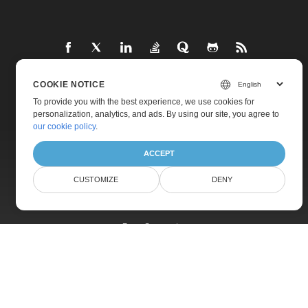
COOKIE NOTICE
Home
To provide you with the best experience, we use cookies for
personalization, analytics, and ads. By using our site, you agree to
Products
our cookie policy
.
New Releases
ACCEPT
Pricing
CUSTOMIZE
DENY
Docs
Live Demos
Free Support
Paid Support
Paid Consulting
Blog