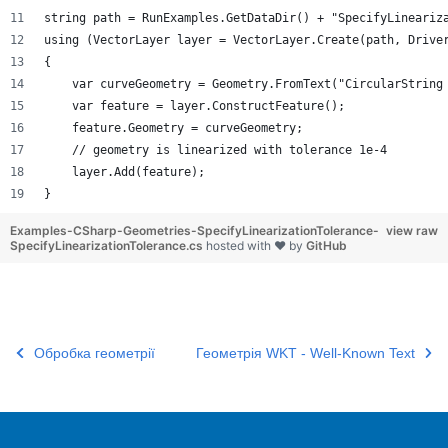
string path = RunExamples.GetDataDir() + "SpecifyLineariz
using (VectorLayer layer = VectorLayer.Create(path, Drive
{
    var curveGeometry = Geometry.FromText("CircularString
    var feature = layer.ConstructFeature();
    feature.Geometry = curveGeometry;
    // geometry is linearized with tolerance 1e-4
    layer.Add(feature);
}
Examples-CSharp-Geometries-SpecifyLinearizationTolerance-
view raw
SpecifyLinearizationTolerance.cs
hosted with ❤ by
GitHub
Обробка геометрії
Геометрія WKT - Well-Known Text