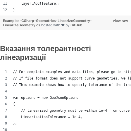
    layer.Add(feature);
}
Examples-CSharp-Geometries-LinearizeGeometry-
view raw
LinearizeGeometry.cs
hosted with ❤ by
GitHub
Вказання толерантності
лінеаризації
// For complete examples and data files, please go to htt
// If file format does not support curve geometries, we l
// This example shows how to specify tolerance of the lin
var options = new GeoJsonOptions
{
    // linearized geometry must be within 1e-4 from curve
    LinearizationTolerance = 1e-4,
};