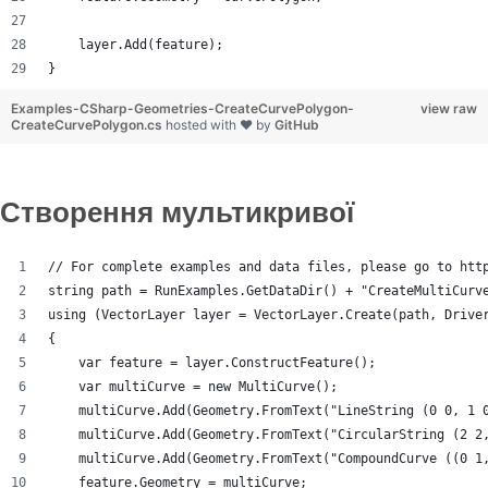
    layer.Add(feature);
}
Examples-CSharp-Geometries-CreateCurvePolygon-
view raw
CreateCurvePolygon.cs
hosted with ❤ by
GitHub
Створення мультикривої
// For complete examples and data files, please go to htt
string path = RunExamples.GetDataDir() + "CreateMultiCurv
using (VectorLayer layer = VectorLayer.Create(path, Drive
{
    var feature = layer.ConstructFeature();
    var multiCurve = new MultiCurve();
    multiCurve.Add(Geometry.FromText("LineString (0 0, 1 
    multiCurve.Add(Geometry.FromText("CircularString (2 2
    multiCurve.Add(Geometry.FromText("CompoundCurve ((0 1
    feature.Geometry = multiCurve;