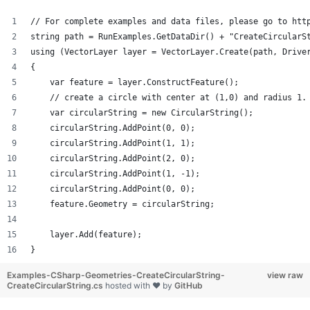
// For complete examples and data files, please go to htt
string path = RunExamples.GetDataDir() + "CreateCircularS
using (VectorLayer layer = VectorLayer.Create(path, Drive
{
    var feature = layer.ConstructFeature();
    // create a circle with center at (1,0) and radius 1.
    var circularString = new CircularString();
    circularString.AddPoint(0, 0);
    circularString.AddPoint(1, 1);
    circularString.AddPoint(2, 0);
    circularString.AddPoint(1, -1);
    circularString.AddPoint(0, 0);
    feature.Geometry = circularString;
    layer.Add(feature);
}
Examples-CSharp-Geometries-CreateCircularString-
view raw
CreateCircularString.cs
hosted with ❤ by
GitHub