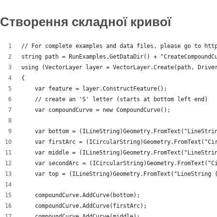
Створення складної кривої
// For complete examples and data files, please go to htt
string path = RunExamples.GetDataDir() + "CreateCompoundC
using (VectorLayer layer = VectorLayer.Create(path, Drive
{
    var feature = layer.ConstructFeature();
    // create an 'S' letter (starts at bottom left end)
    var compoundCurve = new CompoundCurve();
    var bottom = (ILineString)Geometry.FromText("LineStri
    var firstArc = (ICircularString)Geometry.FromText("Ci
    var middle = (ILineString)Geometry.FromText("LineStri
    var secondArc = (ICircularString)Geometry.FromText("C
    var top = (ILineString)Geometry.FromText("LineString 
    compoundCurve.AddCurve(bottom);
    compoundCurve.AddCurve(firstArc);
    compoundCurve.AddCurve(middle);