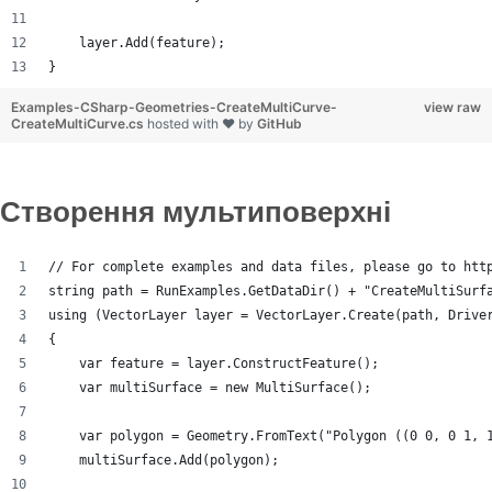
    layer.Add(feature);
}
Examples-CSharp-Geometries-CreateMultiCurve-
view raw
CreateMultiCurve.cs
hosted with ❤ by
GitHub
Створення мультиповерхні
// For complete examples and data files, please go to htt
string path = RunExamples.GetDataDir() + "CreateMultiSurf
using (VectorLayer layer = VectorLayer.Create(path, Drive
{
    var feature = layer.ConstructFeature();
    var multiSurface = new MultiSurface();
    var polygon = Geometry.FromText("Polygon ((0 0, 0 1, 
    multiSurface.Add(polygon);