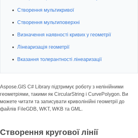
Створення мультикривої
Створення мультиповерхні
Визначення наявності кривих у геометрії
Лінеаризація геометрії
Вказання толерантності лінеаризації
Aspose.GIS C# Library підтримує роботу з нелінійними
геометріями, такими як CircularString і CurvePolygon. Ви
можете читати та записувати криволінійні геометрії до
файлів FileGDB, WKT, WKB та GML.
Створення кругової лінії