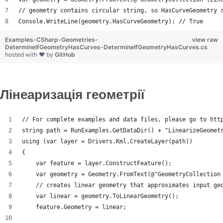
// geometry contains circular string, so HasCurveGeometry 
Console.WriteLine(geometry.HasCurveGeometry); // True
Examples-CSharp-Geometries-
view raw
DetermineIfGeometryHasCurves-DetermineIfGeometryHasCurves.cs
hosted with ❤ by
GitHub
Лінеаризація геометрії
// For complete examples and data files, please go to htt
string path = RunExamples.GetDataDir() + "LinearizeGeomet
using (var layer = Drivers.Kml.CreateLayer(path))
{
    var feature = layer.ConstructFeature();
    var geometry = Geometry.FromText(@"GeometryCollection
    // creates linear geometry that approximates input ge
    var linear = geometry.ToLinearGeometry();
    feature.Geometry = linear;