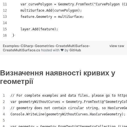
    var curvePolygon = Geometry.FromText("CurvePolygon (C
    multiSurface.Add(curvePolygon);
    feature.Geometry = multiSurface;
    layer.Add(feature);
}
Examples-CSharp-Geometries-CreateMultiSurface-
view raw
CreateMultiSurface.cs
hosted with ❤ by
GitHub
Визначення наявності кривих у
геометрії
// For complete examples and data files, please go to http
var geometryWithoutCurves = Geometry.FromText(@"GeometryCo
// geometry does not contain circular string, so HasCurveG
Console.WriteLine(geometryWithoutCurves.HasCurveGeometry);
var geometry = Geometry.FromText(@"GeometryCollection (Lin