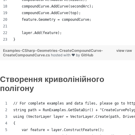
    compoundCurve.AddCurve(secondArc);
    compoundCurve.AddCurve(top);
    feature.Geometry = compoundCurve;
    layer.Add(feature);
}
Examples-CSharp-Geometries-CreateCompoundCurve-
view raw
CreateCompoundCurve.cs
hosted with ❤ by
GitHub
Створення криволінійного
полігону
// For complete examples and data files, please go to htt
string path = RunExamples.GetDataDir() + "CreateCurvePoly
using (VectorLayer layer = VectorLayer.Create(path, Drive
{
    var feature = layer.ConstructFeature();