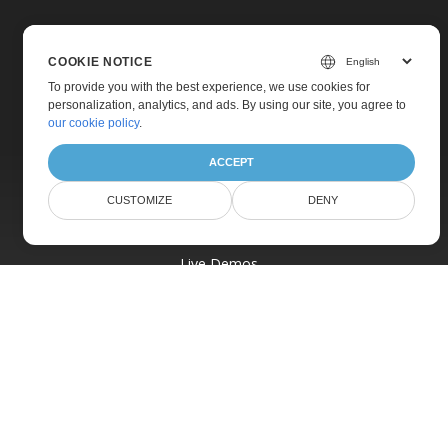
COOKIE NOTICE
To provide you with the best experience, we use cookies for
personalization, analytics, and ads. By using our site, you agree to
Home
our cookie policy
.
Products
ACCEPT
New Releases
Pricing
CUSTOMIZE
DENY
Docs
Live Demos
Free Support
Paid Support
Paid Consulting
Blog
Websites