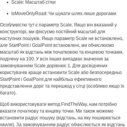
Scale: Масштаб сітки
IsMoveOnlyRoad: Чи шукати шлях лише дорогами
Особливістю тут є параметр Scale. Якщо він вказаний у
конструкторі, ми фіксуємо постійний масштаб для
наступних пошуків. Якщо параметр Scale не встановлено,
але StartPoint і GoalPoint встановлені, ми обчислюємо
масштаб як відстань між початковою та кінцевою точками,
поділену на 100. У всіх інших випадках значення за
замовчуванням Scale дорівнює 1. Для досвідчених
користувачів краще встановити Scale або безпосередньо
StartPoint і GoalPoint для найбільш ефективного
представлення доріг та перешкод у сітці (особливо якщо їх
багато).
Щоб використовувати метод FindTheWay, нам потрібно
вказати початкову та кінцеву точки. Ми також можемо
встановити радіус пошуку (відстань, на яку поширюється
хвиля). За замовчуванням радіус обчислюється як відстань