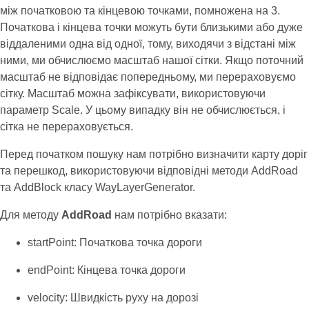
між початковою та кінцевою точками, помножена на 3.
Початкова і кінцева точки можуть бути близькими або дуже
віддаленими одна від одної, тому, виходячи з відстані між
ними, ми обчислюємо масштаб нашої сітки. Якщо поточний
масштаб не відповідає попередньому, ми перераховуємо
сітку. Масштаб можна зафіксувати, використовуючи
параметр Scale. У цьому випадку він не обчислюється, і
сітка не перераховується.
Перед початком пошуку нам потрібно визначити карту доріг
та перешкод, використовуючи відповідні методи AddRoad
та AddBlock класу WayLayerGenerator.
Для методу
AddRoad
нам потрібно вказати:
startPoint: Початкова точка дороги
endPoint: Кінцева точка дороги
velocity: Швидкість руху на дорозі