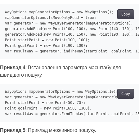
WayOptions
Copy
mapGeneratorOptions
var
generator
.AddRoad(new Point(
100
, 
100
), new Point(
140
, 
150
), 
1
generator
.AddRoad(new Point(
140
, 
150
), new Point(
190
, 
100
), 
1
Point
 startPoint = new Point(
100
, 
100
Point
 goalPoint = new Point(
190
, 
100
var
 resultWay = generator.FindTheWay(startPoint, goalPoint, 
1
Приклад 4
: Встановлення параметра масштабу для
швидшого пошуку.
WayOptions mapGeneratorOptions = 
new
 WayOptions(
10
Copy
var
generator
 = 
new
 WayLayerGenerator(mapGeneratorOptions);

Point startPoint = 
new
 Point(
50
, 
70
);

Point goalPoint = 
new
 Point(
1650
, 
1300
var
 resultWay = 
generator
.FindTheWay(startPoint, goalPoint, 
2
Приклад 5
: Приклад множинного пошуку.