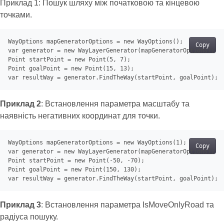
Приклад 1: Пошук шляху між початковою та кінцевою
точками.
WayOptions mapGeneratorOptions = 
new
Copy
var
generator
 = 
new
 WayLayerGenerator(mapGeneratorOptions);

Point startPoint = 
new
 Point(
5
, 
7
);

Point goalPoint = 
new
 Point(
15
, 
13
var
 resultWay = 
generator
Приклад 2
: Встановлення параметра масштабу та
наявність негативних координат для точки.
WayOptions mapGeneratorOptions = 
new
 WayOptions(
1
Copy
var
generator
 = 
new
 WayLayerGenerator(mapGeneratorOptions);

Point startPoint = 
new
 Point(-
50
, -
70
);

Point goalPoint = 
new
 Point(
150
, 
130
var
 resultWay = 
generator
Приклад 3
: Встановлення параметра IsMoveOnlyRoad та
радіуса пошуку.