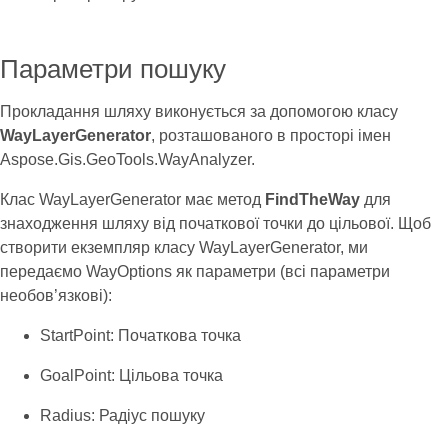
Параметри пошуку
Прокладання шляху виконується за допомогою класу
WayLayerGenerator
, розташованого в просторі імен
Aspose.Gis.GeoTools.WayAnalyzer.
Клас WayLayerGenerator має метод
FindTheWay
для
знаходження шляху від початкової точки до цільової. Щоб
створити екземпляр класу WayLayerGenerator, ми
передаємо WayOptions як параметри (всі параметри
необов’язкові):
StartPoint: Початкова точка
GoalPoint: Цільова точка
Radius: Радіус пошуку