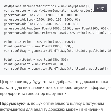
WayOptions
Copy
var
generator
.AddBlock(
200
, 
1700
, 
1500
, 
100
, 
0
generator
.AddBlock(
1700
, 
200
, 
100
, 
1600
, 
0
generator
.AddBlock(
200
, 
200
, 
1500
, 
100
, 
0
generator
.AddRoad(new Point(
1000
, 
1150
), new Point(
200
, 
600
),
generator
.AddRoad(new Point(
50
, 
450
), new Point(
150
, 
1850
), 
1
Point
 startPoint = new Point(
1000
, 
1000
Point
 goalPoint = new Point(
1900
, 
1000
var
 resultWay = generator.FindTheWay(startPoint, goalPoint, 
3
Point
 startPoint = new Point(
50
, 
50
Point
 goalPoint = new Point(
70
, 
70
var
Ці приклади коду будують та відображають дорожні шляхи
на карті для визначених точок, використовуючи інформацію
про дороги та генератор шару шляхів.
Підсумовуючи
, пошук оптимального шляху є потужним
інструментом для аналізу дорожніх мереж і визначення