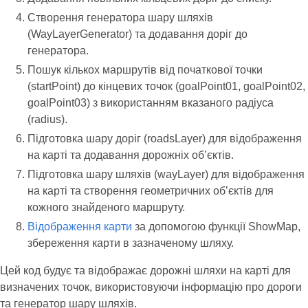
Створення генератора шару шляхів
(WayLayerGenerator) та додавання доріг до
генератора.
Пошук кількох маршрутів від початкової точки
(startPoint) до кінцевих точок (goalPoint01, goalPoint02,
goalPoint03) з використанням вказаного радіуса
(radius).
Підготовка шару доріг (roadsLayer) для відображення
на карті та додавання дорожніх об’єктів.
Підготовка шару шляхів (wayLayer) для відображення
на карті та створення геометричних об’єктів для
кожного знайденого маршруту.
Відображення карти
за допомогою функції ShowMap,
збереження карти в зазначеному шляху.
Цей код будує та відображає дорожні шляхи на карті для
визначених точок, використовуючи інформацію про дороги
та генератор шару шляхів.