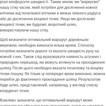
різні коефіцієнти швидкості. Таким чином, ми “маркуємо”
нашу сітку часом, який потрібен для досягнення кожної
клітинки від початкової клітинки в межах певного радіуса
або до досягнення кінцевої точки. Якщо ми досягаємо
кінцевої точки, ми будуємо зворотний шлях,
використовуючи нашу сітку.
Щоб визначити оптимальний маршрут дорожньою
мережею, необхідно виконати кілька кроків. Спочатку
потрібно визначити дороги та вказати швидкість руху на
кожній з них. Також слід враховувати наявність штучних і
природних перешкод, які можуть вплинути на проходження
шляху. Після цього необхідно вказати початкову та кінцеву
точки пошуку. Як тільки ці попередні кроки виконано, можна
перейти до фактичного прокладання шляху. Результатом
буде шлях, представлений, наприклад, у вигляді списку
координат точок.
Важливо зазначити, що оптимальний маршрут може
залежати від обраного виду транспорту, оскільки швидкість