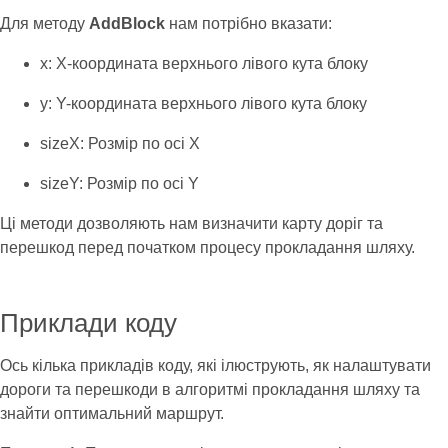
Для методу
AddBlock
нам потрібно вказати:
x: X-координата верхнього лівого кута блоку
y: Y-координата верхнього лівого кута блоку
sizeX: Розмір по осі X
sizeY: Розмір по осі Y
Ці методи дозволяють нам визначити карту доріг та
перешкод перед початком процесу прокладання шляху.
Приклади коду
Ось кілька прикладів коду, які ілюструють, як налаштувати
дороги та перешкоди в алгоритмі прокладання шляху та
знайти оптимальний маршрут.