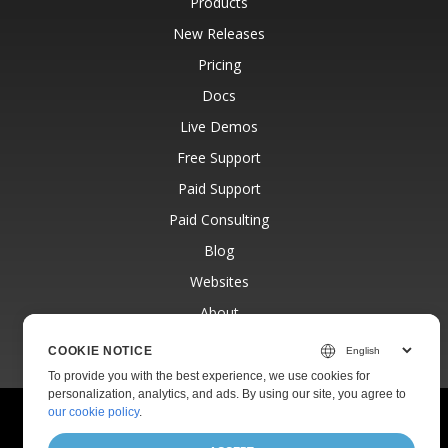
Products
New Releases
Pricing
Docs
Live Demos
Free Support
Paid Support
Paid Consulting
Blog
Websites
About
COOKIE NOTICE
To provide you with the best experience, we use cookies for
personalization, analytics, and ads. By using our site, you agree to
our cookie policy
.
© Aspose Pty Ltd 2001-2026.
All Rights Reserved.
Privacy Policy
Terms of use
Contact