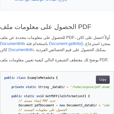
الحصول على معلومات ملف PDF
للحصول على معلومات محددة عن ملف PDF، أولاً احصل على كائن
. بمجرد استرجاع
getInfo()
Document
باستخدام فئة
DocumentInfo
، يمكنك الحصول على قيم الخصائص الفردية.
DocumentInfo
كائن
يوضح لك مقتطف الشيفرة التالي كيفية تعيين معلومات ملف PDF.
public
class
ExampleMetadata
{
Copy
private
static
String
_dataDir
=
"/home/aspose/pdf-exampl
public
static
void
GetPDFFileInformation
()
{
// إنشاء مستند PDF جديد
Document
pdfDocument
=
new
Document
(
_dataDir
+
"sampl
// الحصول على معلومات المستند