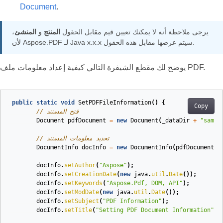
Document
.
يرجى ملاحظة أنه لا يمكنك تعيين قيم مقابل الحقول
المنتج
و
المنشئ
،
لأن Aspose.PDF لـ Java x.x.x سيتم عرضها مقابل هذه الحقول.
يوضح لك مقطع الشيفرة التالي كيفية إعداد معلومات ملف PDF.
public
static
void
SetPDFFileInformation
()
{
Copy
// فتح المستند
Document
pdfDocument
=
new
Document
(
_dataDir
+
"sampl
// تحديد معلومات المستند
DocumentInfo
docInfo
=
new
DocumentInfo
(
pdfDocument
);
docInfo
.
setAuthor
(
"Aspose"
);
docInfo
.
setCreationDate
(
new
java
.
util
.
Date
());
docInfo
.
setKeywords
(
"Aspose.Pdf, DOM, API"
);
docInfo
.
setModDate
(
new
java
.
util
.
Date
());
docInfo
.
setSubject
(
"PDF Information"
);
docInfo
.
setTitle
(
"Setting PDF Document Information"
);