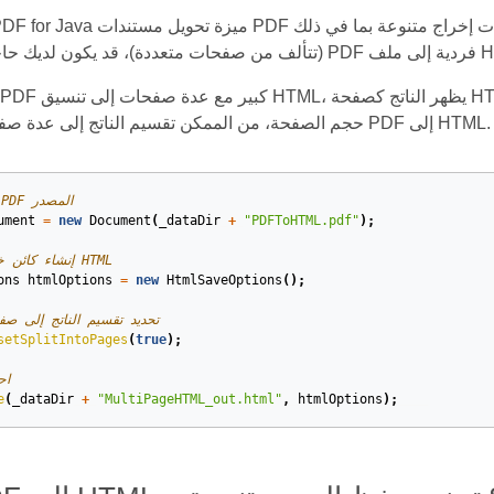
// افتح مستند PDF المصدر
ument
=
new
Document
(
_dataDir
+
"PDFToHTML.pdf"
);
// إنشاء كائن خيارات حفظ HTML
ons
htmlOptions
=
new
HtmlSaveOptions
();
// تحديد تقسيم الناتج إلى 
setSplitIntoPages
(
true
);
//
e
(
_dataDir
+
"MultiPageHTML_out.html"
,
htmlOptions
);