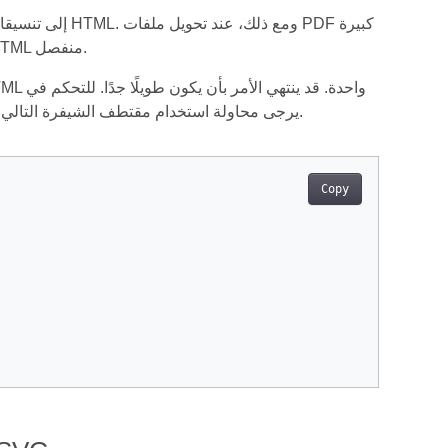
(تتألف من صفحات متعددة)، قد يكون لديك حاجة لحفظ صفحة PDF فردية إلى ملف HTML منفصل.
حجم الصفحة، من الممكن تقسيم الناتج إلى عدة صفحات أثناء تحويل PDF إلى HTML. يرجى محاولة استخدام مقتطف الشيفرة التالي.
Copy