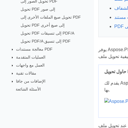
تحويل الصور إلى PDF
لشفاف
تحويل PDF إلى صور
تحويل صيغ الملفات الأخرى إلى PDF
تحويل PDF إلى صيغ أخرى
تحويل PDF إلى تنسيقات PDF/A
تحويل PDF/A إلى تنسيق PDF
معالجة مستندات PDF
يوفر Aspose.PDF for Java العديد من الميزات لتحويل صيغ الملفات المختلفة إلى مستندات PDF وتحويل ملفات PDF إلى صيغ إخراج مختلفة.
العمليات المتقدمة
العمل مع واجهات
مقالات تقنية
الإضافات من جافا
الأسئلة الشائعة
بها.
عند تحويل ملف PDF كبير يحتوي على عدة صفحات إلى تنسيق HTML، يظهر الناتج كصفحة HTML واحدة. قد يصبح طويلًا جدًا. للتحكم في حجم