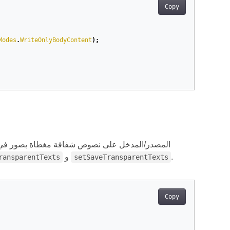
Copy
Modes
.
WriteOnlyBodyContent
);
.
و
ransparentTexts
setSaveTransparentTexts
Copy