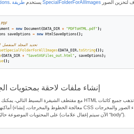
طريقة SpecialFolderForAllImages
. يستخدم
ions
// تحميل ملف F
ument
=
new
Document
(
DATA_DIR
+
"PDFToHTML.pdf"
);
ons
saveOptions
=
new
HtmlSaveOptions
();
// تحديد المجلد المنفصل
setSpecialFolderForAllImages
(
DATA_DIR
.
toString
());
e
(
DATA_DIR
+
"SaveSVGFiles_out.html"
,
saveOptions
);
se
();
إنشاء ملفات لاحقة بمحتويات ا
مع مقتطف الشيفرة البسيط التالي، يمكنك تقسيم مخرجات HTML إلى صفحات. في صفحات المخرجات، 
أماكنها الحالية بالضبط (معالجة ال
على المحتويات الموضوعة حاليًا داخل العلامات (الآن سيتم إغفال علامات “body”).