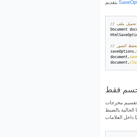
SaveOpt
بتقديم
PD
Document
doc
HtmlSaveOpti
 لحفظ الصور
saveOptions
.
document
.
sav
document
.
clo
لجسم فقط
يجب أن تذهب جميع كائنات HTML إلى
خطوط والمخرجات، إنشاء CSS والمخرجات، إنشاء الصور والمخرجات)، باستثناء أن مخرجات HTML ستحتوي