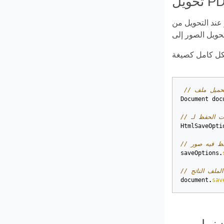
ول بعض الصور من PDF إلى صور متجهة SVG. قد
Document
doc
HtmlSaveOpti
saveOptions
.
 الملف الناتج
document
.
sav