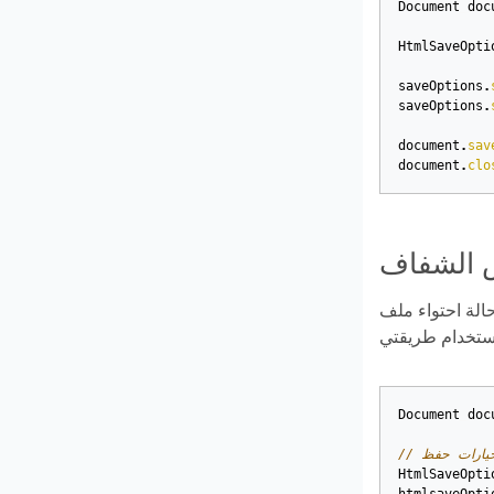
Document
doc
HtmlSaveOpti
saveOptions
.
saveOptions
.
document
.
sav
document
.
clo
 الشفاف
لمصدر/المدخل على نصوص شفافة مغطاة بصور في المقدمة، فقد تكون هناك مشكلات في عرض النصوص. لذا
Document
doc
HtmlSaveOpti