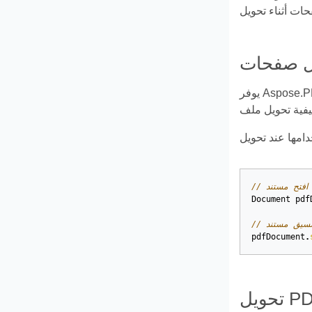
يوفر Aspose.PDF for Java العديد من الميزات لتحويل تنسيقات الملفات المختلفة إلى مستندات PDF وتحويل ملفات PDF إلى تنسيقات إخراج
Document
pdf
pdfDocument
.