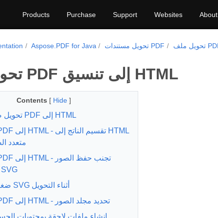
Products
Purchase
Support
Websites
About
تحويل مستندات PDF
Aspose.PDF for Java
ntation
تحويل ملف PDF إلى تنسيق HTML
Contents
[
Hide
]
تحويل صفحات PDF إلى HTML
متعدد ا
بتنسيق SVG
ضغط صور SVG أثناء التحويل
تحويل PDF إلى HTML - تحديد مجلد الصور
إنشاء ملفات لاحقة بمحتويات الج