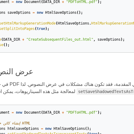
ument
=
new
Document
(
DATA_DIR
+
"PDFToHTML.pdf"
);
ons
saveOptions
=
new
HtmlSaveOptions
();
setHtmlMarkupGenerationMode
(
HtmlSaveOptions
.
HtmlMarkupGeneration
setSplitIntoPages
(
true
);
e
(
DATA_DIR
+
"CreateSubsequentFiles_out.html"
,
saveOptions
);
se
();
عرض النص
في حالة احتواء ملف PDF ا
لمعالجة مثل هذه السيناريوهات، يمكن استخدام طريقتي
setSaveShadowedTextsAsT
ument
=
new
Document
(
DATA_DIR
+
"PDFToHTML.pdf"
);
// إنشاء كائن خيارات حفظ HTML
ons
htmlsaveOptions
=
new
HtmlSaveOptions
();