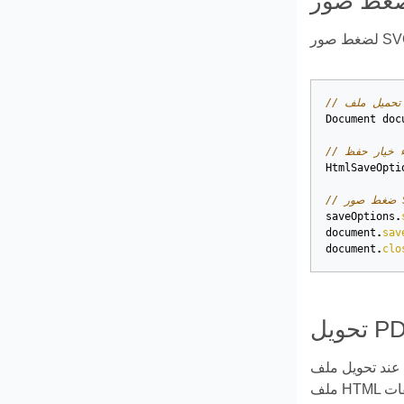
PD
Document
doc
HtmlSaveOpti
saveOptions
.
document
.
sav
document
.
clo
لف PDF في مجلد منفصل يتم إنشاؤه في نفس الدليل الذي يتم إنشاء
ملف HTML الناتج فيه. ولكن في بعض الأحيان، يكون من الضروري تحديد مجلد مختلف لحفظ الصور عند إنشاء ملفات HTML. لتحقيق ذلك، قمنا