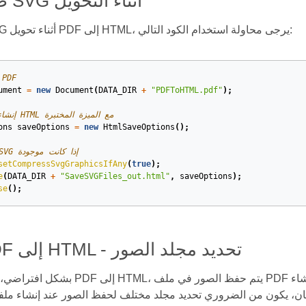
ضغط صور SVG أثناء التحويل
لضغط صور SVG أثناء تحويل PDF إلى HTML، يرجى محاولة استخدام الكود التالي:
// تحميل ملف F
ument
=
new
Document
(
DATA_DIR
+
"PDFToHTML.pdf"
);
// إنشاء خيار حفظ HTML مع الميزة المختبرة
ons
saveOptions
=
new
HtmlSaveOptions
();
// ضغط صور SVG إذا كانت موجودة
setCompressSvgGraphicsIfAny
(
true
);
e
(
DATA_DIR
+
"SaveSVGFiles_out.html"
,
saveOptions
);
se
();
تحويل PDF إلى HTML - تحديد مجلد الصور
بشكل افتراضي، عند تحويل ملف PDF إلى HTML، يتم حفظ الصور في م