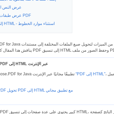
عرض النص ا
عرض طبقات مستند PDF
PDF إلى HTML - استثناء موارد الخطوط
حاول تحويل PDF إلى HTML عبر الإنترنت
، حيث يمكنك محاولة استكشاف الوظائف والجودة التي يعمل
“PDF إلى HTML”
يقدم لك Aspose.PDF for Java تطبيقًا مجانيًا عبر الإنترنت