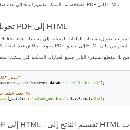
الصفحة، من الممكن تقسيم الناتج إلى عدة صفحات أثناء تحويل PDF إلى HTML.
تحويل صفحات PDF إلى HTML
// افتح مستند PDF المصدر
Document
=
new
Document
(
_dataDir
+
"PDFToHTML.pdf"
);
// احفظ الملف بتنسيق مستند MS
save
(
_dataDir
+
"output_out.html"
,
SaveFormat
.
Html
);
د الصفحات