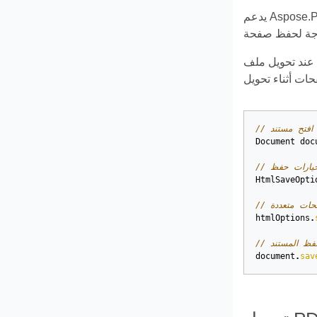
يدعم Aspose.PDF for Java ميزة تحويل مستندات PDF إلى تنسيقات إخراج متنوعة بما في ذلك HTML. ومع ذلك، عند تحويل ملفات PDF كبيرة
عند تحويل ملف PDF كبير مع عدة صفحات إلى تنسيق HTML، يظهر الناتج كصفحة HTML واحدة. قد ينتهي الأمر بأن يكون طويلًا جدًا. للتحكم في
Document
doc
HtmlSaveOpti
صفحات متعددة
htmlOptions
.
 احفظ المستند
document
.
sav