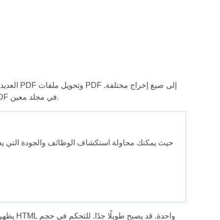
يناقش هذا المقال كيفية تحويل ملف PDF إلى تنسيق HTML وحفظ الصور من ملف PDF في مجلد معين.