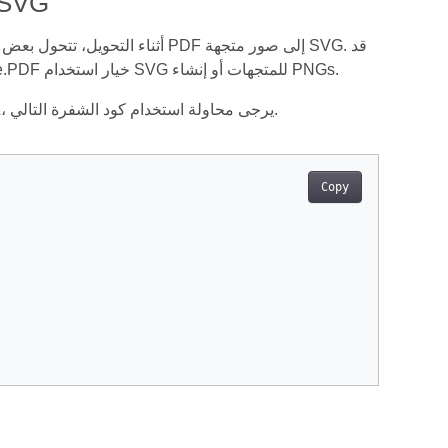
تحويل PDF إلى HTML - تجنب حفظ الصور ب
يكون هذا بطيئًا. بدلاً من ذلك، يمكن تحويل الصور إلى PNG. للسماح بذلك، توفر Aspose.PDF خيار استخدام SVG للمتجهات أو إنشاء PNGs.
لإزالة عرض الصور بشكل كامل كصيغة SVG عند تحويل ملفات PDF إلى صيغة HTML، يرجى محاولة استخدام كود الشفرة التالي.
Copy