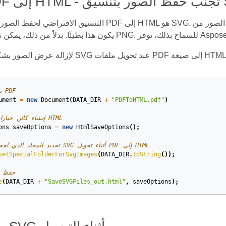
تنسيق SVG
التنسيق الافتراضي لحفظ الصور عند التحويل من PDF إلى HTML هو SVG. أثناء التحويل، تتح
// تحميل ملف PDF
ument
=
new
Document
(
DATA_DIR
+
"PDFToHTML.pdf"
)
// إنشاء كائن خيارات الحفظ لـ HTML
ons
saveOptions
=
new
HtmlSaveOptions
();
// تحديد المجلد الذي تُحفظ فيه صور SVG أثناء تحويل PDF إلى HTML
setSpecialFolderForSvgImages
(
DATA_DIR
.
toString
());
// حفظ
e
(
DATA_DIR
+
"SaveSVGFiles_out.html"
,
saveOptions
);