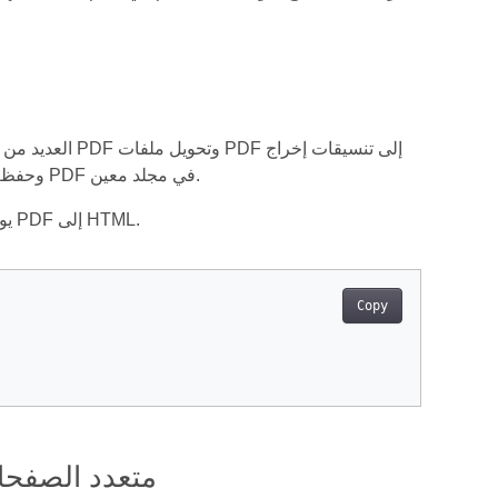
متنوعة. تناقش هذه المقالة كيفية تحويل ملف PDF إلى تنسيق HTML وحفظ الصور من ملف PDF في مجلد معين.
يوضح لك مقطع الشيفرة التالي جميع الخيارات الممكنة التي يمكنك استخدامها عند تحويل PDF إلى HTML.
Copy
تحويل PDF إلى HTML - تقسيم الناتج إلى HTML متعد