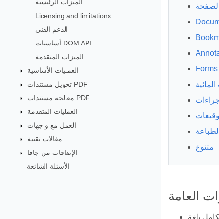
الميزات الرئيسية
لصفحة
Licensing and limitations
Docum
الدعم الفني
Bookm
أساسيات DOM API
Annota
الميزات المتقدمة
Forms
العمليات الأساسية
تحويل مستندات PDF
المائية
معالجة مستندات PDF
إجراءات
العمليات المتقدمة
توقيعات
العمل مع واجهات
لطباعة
مقالات تقنية
متنوع
الإضافات من جافا
الأسئلة الشائعة
ات العامة