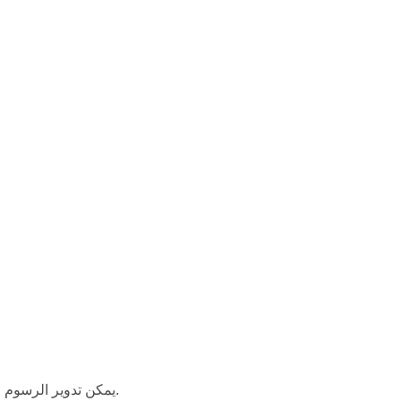
يمكن تدوير الرسوم البيانية وتغيير حجمها أو ملؤها، ويمكن تعريف أنماط الخطوط المتقطعة والمتعددة.