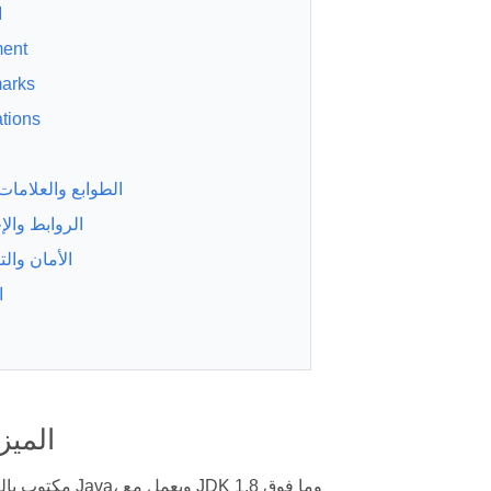
ا
ent
arks
tions
الطوابع والعلامات 
الروابط وال
الأمان وال
ا
الميز
مكتوب بالكامل بلغة Java، ويعمل مع JDK 1.8 وما فوق