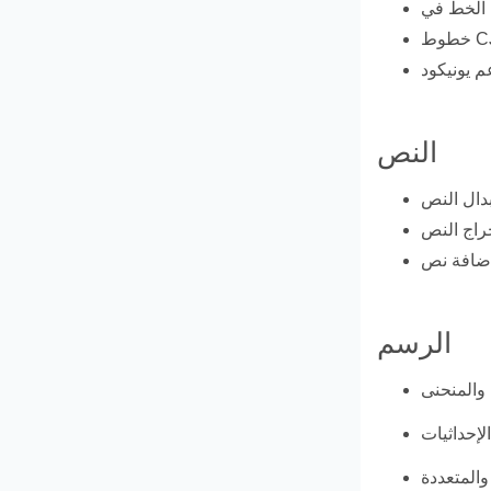
CJK.
النص
الرسم