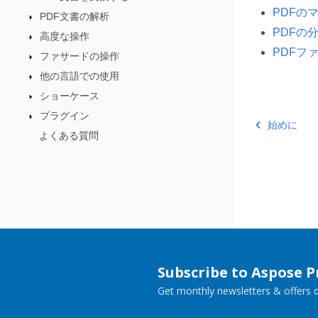
PDFの
PDF文書の解析
PDFの
高度な操作
PDFフ
ファサードの操作
他の言語での使用
ショーケース
プラグイン
始めに
よくある質問
Subscribe to Aspose 
Get monthly newsletters & offers di