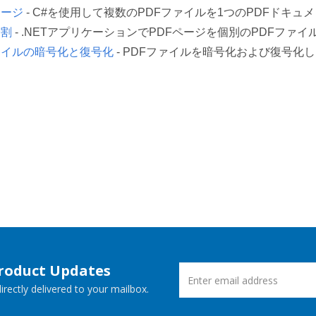
マージ
- C#を使用して複数のPDFファイルを1つのPDFドキュ
分割
- .NETアプリケーションでPDFページを個別のPDFファ
ァイルの暗号化と復号化
- PDFファイルを暗号化および復号化
Product Updates
rectly delivered to your mailbox.