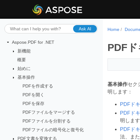
Ask AI
Home
Docume
Aspose.PDF for .NET
PDF
新機能
概要
始めに
基本操作
基本操作
セクシ
PDFを作成する
明します：
PDFを開く
PDFを保存
PDFド
PDFファイルをマージする
PDFド
明します
PDFファイルを分割する
PDFド
PDFファイルの暗号化と復号化
法、また
PDF文書を変換する