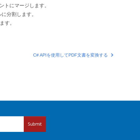
メントにマージします。
イルに分割します。
します。
C# APIを使用してPDF文書を変換する
Submit