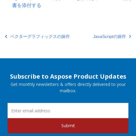
書を添付する
ベクターグラフィックスの操作
JavaScriptの操作
Subscribe to Aspose Product Updates
Get monthly newsletters & offers directly delivered to your
mailbox.
Submit