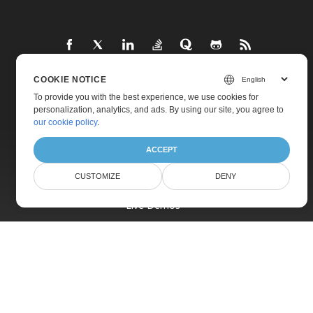
COOKIE NOTICE
Home
To provide you with the best experience, we use cookies for
personalization, analytics, and ads. By using our site, you agree to
Products
our cookie policy
.
New Releases
ACCEPT
Pricing
CUSTOMIZE
DENY
Docs
Live Demos
Free Support
Paid Support
Paid Consulting
Blog