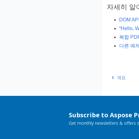
자세히 알
DOM AP
“Hello, 
복합 PD
다른 예제
개요
Subscribe to Aspose 
Get monthly newsletters & offers di