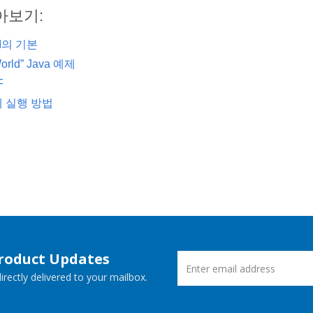
아보기:
I의 기본
World” Java 예제
F
 실행 방법
Product Updates
rectly delivered to your mailbox.