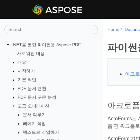
Home
Docume
파이썬
.NET을 통한 파이썬용 Aspose.PDF
새로워진 내용
개요
시작하기
아크로
기본 작업
PDF 문서 변환
PDF 문서 구문 분석
아크로폼
고급 오퍼레이션
문서 다루기
AcroForm
페이지 작업
폼 간 워크플로
텍스트로 작업하기
AcroForm 