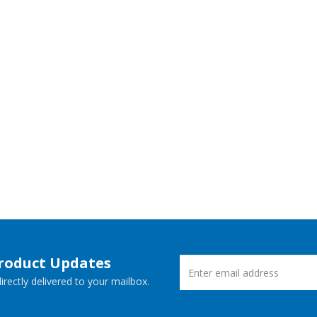
Product Updates
rectly delivered to your mailbox.