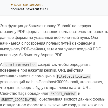
# Save the document
document
.
save
(
outfile
)
Эта функция добавляет кнопку “Submit” на первую
страницу PDF-формы, позволяя пользователям отправлять
данные формы на указанный веб‑конечный пункт. Она
начинается с построения полных путей к входному и
выходному PDF‑файлам, затем загружает входной PDF,
используя библиотеку Aspose.PDF.
A
создаётся, чтобы определить
SubmitFormAction
поведение при нажатии кнопки. URL действия
устанавливается с помощью a
FileSpecification
указывающий на http://localhost:3000/submit, что означает,
что данные формы будут отправлены на этот URL.
Свойство flags объединяет
и
EXPORT_FORMAT
, обеспечивая экспорт данных формы
SUBMIT_COORDINATES
в стандартном формате и включение координат клика по