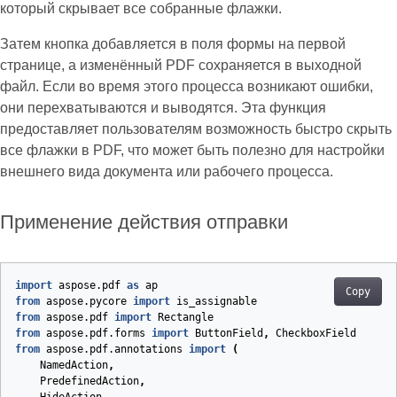
который скрывает все собранные флажки.
Затем кнопка добавляется в поля формы на первой
странице, а изменённый PDF сохраняется в выходной
файл. Если во время этого процесса возникают ошибки,
они перехватываются и выводятся. Эта функция
предоставляет пользователям возможность быстро скрыть
все флажки в PDF, что может быть полезно для настройки
внешнего вида документа или рабочего процесса.
Применение действия отправки
import
aspose.pdf
as
ap
Copy
from
aspose.pycore
import
is_assignable
from
aspose.pdf
import
Rectangle
from
aspose.pdf.forms
import
ButtonField
,
CheckboxField
from
aspose.pdf.annotations
import
(
NamedAction
,
PredefinedAction
,