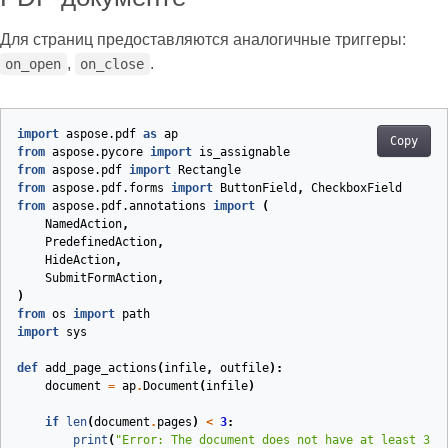
Для страниц предоставляются аналогичные триггеры:
,
.
on_open
on_close
import
aspose.pdf
as
ap
Copy
from
aspose.pycore
import
is_assignable
from
aspose.pdf
import
Rectangle
from
aspose.pdf.forms
import
ButtonField
,
CheckboxField
from
aspose.pdf.annotations
import
(
NamedAction
,
PredefinedAction
,
HideAction
,
SubmitFormAction
,
)
from
os
import
path
import
sys
def
add_page_actions
(
infile
,
outfile
):
document
=
ap
.
Document
(
infile
)
if
len
(
document
.
pages
)
<
3
:
print
(
"Error: The document does not have at least 3 p