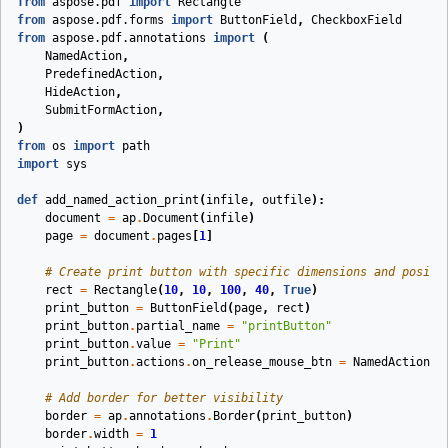
from
aspose.pdf
import
Rectangle
from
aspose.pdf.forms
import
ButtonField
,
CheckboxField
from
aspose.pdf.annotations
import
(
NamedAction
,
PredefinedAction
,
HideAction
,
SubmitFormAction
,
)
from
os
import
path
import
sys
def
add_named_action_print
(
infile
,
outfile
):
document
=
ap
.
Document
(
infile
)
page
=
document
.
pages
[
1
]
# Create print button with specific dimensions and positi
rect
=
Rectangle
(
10
,
10
,
100
,
40
,
True
)
print_button
=
ButtonField
(
page
,
rect
)
print_button
.
partial_name
=
"printButton"
print_button
.
value
=
"Print"
print_button
.
actions
.
on_release_mouse_btn
=
NamedAction
(
P
# Add border for better visibility
border
=
ap
.
annotations
.
Border
(
print_button
)
border
.
width
=
1