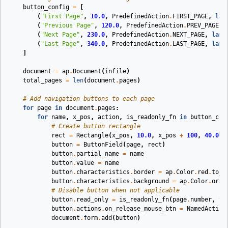
button_config
=
[
(
"First Page"
,
10.0
,
PredefinedAction
.
FIRST_PAGE
,
lam
(
"Previous Page"
,
120.0
,
PredefinedAction
.
PREV_PAGE
,
(
"Next Page"
,
230.0
,
PredefinedAction
.
NEXT_PAGE
,
lamb
(
"Last Page"
,
340.0
,
PredefinedAction
.
LAST_PAGE
,
lamb
]
document
=
ap
.
Document
(
infile
)
total_pages
=
len
(
document
.
pages
)
# Add navigation buttons to each page
for
page
in
document
.
pages
:
for
name
,
x_pos
,
action
,
is_readonly_fn
in
button_con
# Create button rectangle
rect
=
Rectangle
(
x_pos
,
10.0
,
x_pos
+
100
,
40.0
,
button
=
ButtonField
(
page
,
rect
)
button
.
partial_name
=
name
button
.
value
=
name
button
.
characteristics
.
border
=
ap
.
Color
.
red
.
to_r
button
.
characteristics
.
background
=
ap
.
Color
.
oran
# Disable button when not applicable
button
.
read_only
=
is_readonly_fn
(
page
.
number
,
to
button
.
actions
.
on_release_mouse_btn
=
NamedAction
document
.
form
.
add
(
button
)