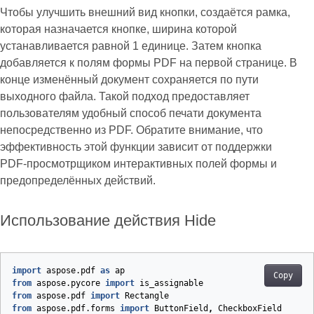
Чтобы улучшить внешний вид кнопки, создаётся рамка,
которая назначается кнопке, ширина которой
устанавливается равной 1 единице. Затем кнопка
добавляется к полям формы PDF на первой странице. В
конце изменённый документ сохраняется по пути
выходного файла. Такой подход предоставляет
пользователям удобный способ печати документа
непосредственно из PDF. Обратите внимание, что
эффективность этой функции зависит от поддержки
PDF‑просмотрщиком интерактивных полей формы и
предопределённых действий.
Использование действия Hide
import
aspose.pdf
as
ap
Copy
from
aspose.pycore
import
is_assignable
from
aspose.pdf
import
Rectangle
from
aspose.pdf.forms
import
ButtonField
,
CheckboxField