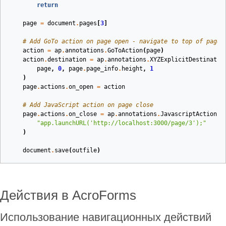
return
page
=
document
.
pages
[
3
]
# Add GoTo action on page open - navigate to top of page
action
=
ap
.
annotations
.
GoToAction
(
page
)
action
.
destination
=
ap
.
annotations
.
XYZExplicitDestinatio
page
,
0
,
page
.
page_info
.
height
,
1
)
page
.
actions
.
on_open
=
action
# Add JavaScript action on page close
page
.
actions
.
on_close
=
ap
.
annotations
.
JavascriptAction
(
"app.launchURL('http://localhost:3000/page/3');"
)
document
.
save
(
outfile
)
Действия в AcroForms
Использование навигационных действий