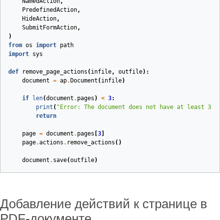
NamedAction
,
PredefinedAction
,
HideAction
,
SubmitFormAction
,
)
from
os
import
path
import
sys
def
remove_page_actions
(
infile
,
outfile
):
document
=
ap
.
Document
(
infile
)
if
len
(
document
.
pages
)
<
3
:
print
(
"Error: The document does not have at least 3 p
return
page
=
document
.
pages
[
3
]
page
.
actions
.
remove_actions
()
document
.
save
(
outfile
)
Добавление действий к странице в
PDF-документе