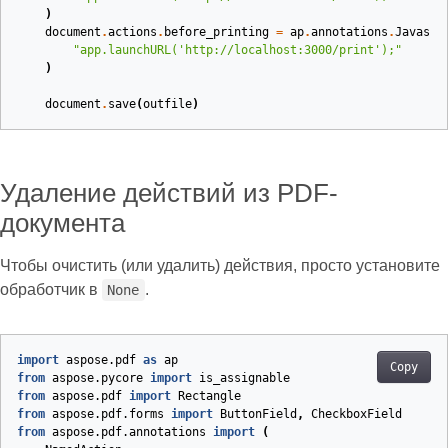
)
document
.
actions
.
before_printing
=
ap
.
annotations
.
Javascr
"app.launchURL('http://localhost:3000/print');"
)
document
.
save
(
outfile
)
Удаление действий из PDF-
документа
Чтобы очистить (или удалить) действия, просто установите
обработчик в
.
None
import
aspose.pdf
as
ap
Copy
from
aspose.pycore
import
is_assignable
from
aspose.pdf
import
Rectangle
from
aspose.pdf.forms
import
ButtonField
,
CheckboxField
from
aspose.pdf.annotations
import
(