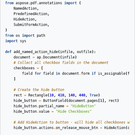
from
aspose.pdf.annotations
import
(
NamedAction
,
PredefinedAction
,
HideAction
,
SubmitFormAction
,
)
from
os
import
path
import
sys
def
add_named_action_hide
(
infile
,
outfile
):
document
=
ap
.
Document
(
infile
)
# Collect all checkbox fields in the document
checkboxes
=
[
field
for
field
in
document
.
form
if
is_assignable
(
fie
]
# Create the hide button
rect
=
Rectangle
(
10
,
410
,
140
,
440
,
True
)
hide_button
=
ButtonField
(
document
.
pages
[
1
],
rect
)
hide_button
.
partial_name
=
"HideButton"
hide_button
.
value
=
"Hide Checkboxes"
# Add HideAction to button - will hide all checkboxes whe
hide_button
.
actions
.
on_release_mouse_btn
=
HideAction
(
che