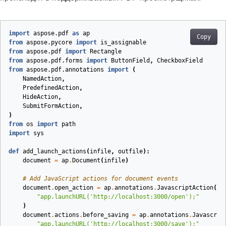
import
aspose.pdf
as
ap
Copy
from
aspose.pycore
import
is_assignable
from
aspose.pdf
import
Rectangle
from
aspose.pdf.forms
import
ButtonField
,
CheckboxField
from
aspose.pdf.annotations
import
(
NamedAction
,
PredefinedAction
,
HideAction
,
SubmitFormAction
,
)
from
os
import
path
import
sys
def
add_launch_actions
(
infile
,
outfile
):
document
=
ap
.
Document
(
infile
)
# Add JavaScript actions for document events
document
.
open_action
=
ap
.
annotations
.
JavascriptAction
(
"app.launchURL('http://localhost:3000/open');"
)
document
.
actions
.
before_saving
=
ap
.
annotations
.
Javascrip
"app.launchURL('http://localhost:3000/save');"