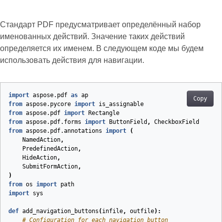
Стандарт PDF предусматривает определённый набор
именованных действий. Значение таких действий
определяется их именем. В следующем коде мы будем
использовать действия для навигации.
import
aspose.pdf
as
ap
Copy
from
aspose.pycore
import
is_assignable
from
aspose.pdf
import
Rectangle
from
aspose.pdf.forms
import
ButtonField
,
CheckboxField
from
aspose.pdf.annotations
import
(
NamedAction
,
PredefinedAction
,
HideAction
,
SubmitFormAction
,
)
from
os
import
path
import
sys
def
add_navigation_buttons
(
infile
,
outfile
):
# Configuration for each navigation button