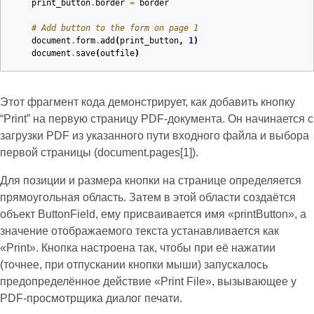
print_button
.
border
=
border
# Add button to the form on page 1
document
.
form
.
add
(
print_button
,
1
)
document
.
save
(
outfile
)
Этот фрагмент кода демонстрирует, как добавить кнопку
“Print” на первую страницу PDF‑документа. Он начинается с
загрузки PDF из указанного пути входного файла и выбора
первой страницы (document.pages[1]).
Для позиции и размера кнопки на странице определяется
прямоугольная область. Затем в этой области создаётся
объект ButtonField, ему присваивается имя «printButton», а
значение отображаемого текста устанавливается как
«Print». Кнопка настроена так, чтобы при её нажатии
(точнее, при отпускании кнопки мыши) запускалось
предопределённое действие «Print File», вызывающее у
PDF‑просмотрщика диалог печати.