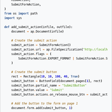
HideAction
,
SubmitFormAction
,
)
from
os
import
path
import
sys
def
add_submit_action
(
infile
,
outfile
):
document
=
ap
.
Document
(
infile
)
# Create the submit action
submit_action
=
SubmitFormAction
()
submit_action
.
url
=
ap
.
FileSpecification
(
"http://localhos
submit_action
.
flags
=
(
SubmitFormAction
.
EXPORT_FORMAT
|
SubmitFormAction
.
SUB
)
# Create the submit button
rect
=
Rectangle
(
10
,
10
,
100
,
40
,
True
)
submit_button
=
ButtonField
(
document
.
pages
[
1
],
rect
)
submit_button
.
partial_name
=
"SubmitButton"
submit_button
.
value
=
"Submit"
submit_button
.
actions
.
on_release_mouse_btn
=
submit_actio
# Add the button to the form on page 1
document
.
form
.
add
(
submit_button
,
1
)