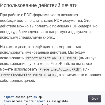
Использование действий печати
При работе с PDF‑формами часто возникает
необходимость печатать такие PDF‑документы. Это
действие можно выполнить с помощью PDF‑ридера, но
иногда удобнее сделать это напрямую из документа,
используя специальную кнопку.
На самом деле, это ещё один пример того, как
использовать именованные действия. Мы будем
использовать
(имитируя
PredefinedAction.FILE_PRINT
использование пункта меню File->Print), но вы также
можете использовать
или
PredefinedAction.PRINT
, в зависимости от ваших
PredefinedAction.PRINT_DIALOG
собственных целей.
import
aspose.pdf
as
ap
Copy
from
aspose.pycore
import
is_assignable