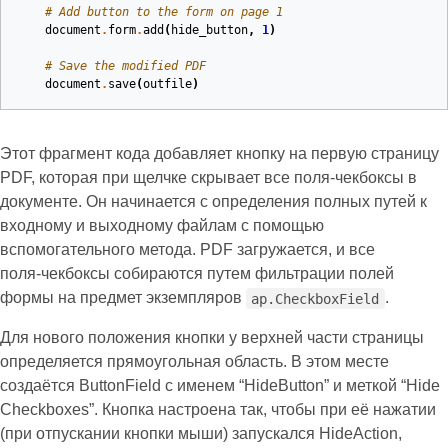
# Add button to the form on page 1
document
.
form
.
add
(
hide_button
,
1
)
# Save the modified PDF
document
.
save
(
outfile
)
Этот фрагмент кода добавляет кнопку на первую страницу
PDF, которая при щелчке скрывает все поля‑чекбоксы в
документе. Он начинается с определения полных путей к
входному и выходному файлам с помощью
вспомогательного метода. PDF загружается, и все
поля‑чекбоксы собираются путем фильтрации полей
формы на предмет экземпляров
.
ap.CheckboxField
Для нового положения кнопки у верхней части страницы
определяется прямоугольная область. В этом месте
создаётся ButtonField с именем “HideButton” и меткой “Hide
Checkboxes”. Кнопка настроена так, чтобы при её нажатии
(при отпускании кнопки мыши) запускался HideAction,