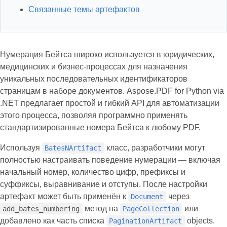
Связанные темы артефактов
Нумерация Бейтса широко используется в юридических,
медицинских и бизнес-процессах для назначения
уникальных последовательных идентификаторов
страницам в наборе документов. Aspose.PDF for Python via
.NET предлагает простой и гибкий API для автоматизации
этого процесса, позволяя программно применять
стандартизированные номера Бейтса к любому PDF.
Используя
класс, разработчики могут
BatesNArtifact
полностью настраивать поведение нумерации — включая
начальный номер, количество цифр, префиксы и
суффиксы, выравнивание и отступы. После настройки
артефакт может быть применён к
через
Document
метод на
или
add_bates_numbering
PageCollection
добавлено как часть списка
objects.
PaginationArtifact