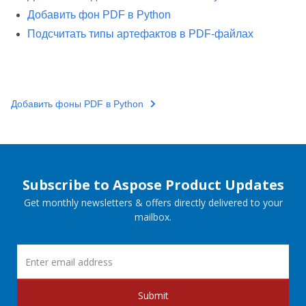
Добавить фон PDF в Python
Подсчитать типы артефактов в PDF‑файлах
Добавить фоны PDF в Python
Subscribe to Aspose Product Updates
Get monthly newsletters & offers directly delivered to your
mailbox.
Submit