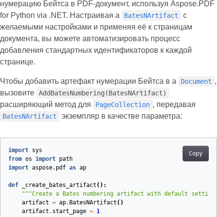
нумерацию Бейтса в PDF‑документ, используя Aspose.PDF
for Python via .NET. Настраивая a
с
BatesNArtifact
желаемыми настройками и применяя её к страницам
документа, вы можете автоматизировать процесс
добавления стандартных идентификаторов к каждой
странице.
Чтобы добавить артефакт нумерации Бейтса в a
,
Document
вызовите
AddBatesNumbering(BatesNArtifact)
расширяющий метод для
, передавая
PageCollection
экземпляр в качестве параметра:
BatesNArtifact
import
sys
Copy
from
os
import
path
import
aspose.pdf
as
ap
def
_create_bates_artifact
():
"""Create a Bates numbering artifact with default setting
artifact
=
ap
.
BatesNArtifact
()
artifact
.
start_page
=
1