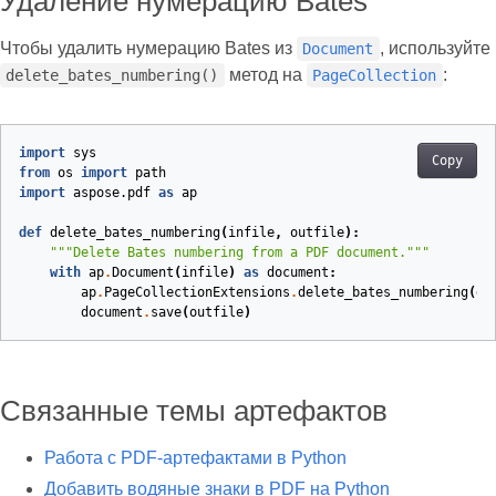
Удаление нумерацию Bates
Чтобы удалить нумерацию Bates из
, используйте
Document
метод на
:
delete_bates_numbering()
PageCollection
import
sys
Copy
from
os
import
path
import
aspose.pdf
as
ap
def
delete_bates_numbering
(
infile
,
outfile
):
"""Delete Bates numbering from a PDF document."""
with
ap
.
Document
(
infile
)
as
document
:
ap
.
PageCollectionExtensions
.
delete_bates_numbering
(
do
document
.
save
(
outfile
)
Связанные темы артефактов
Работа с PDF-артефактами в Python
Добавить водяные знаки в PDF на Python