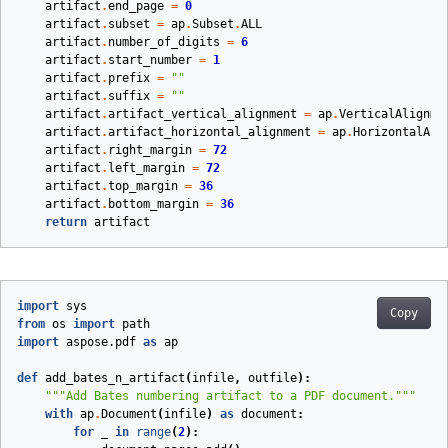
artifact
.
end_page
=
0
artifact
.
subset
=
ap
.
Subset
.
ALL
artifact
.
number_of_digits
=
6
artifact
.
start_number
=
1
artifact
.
prefix
=
""
artifact
.
suffix
=
""
artifact
.
artifact_vertical_alignment
=
ap
.
VerticalAlignme
artifact
.
artifact_horizontal_alignment
=
ap
.
HorizontalAli
artifact
.
right_margin
=
72
artifact
.
left_margin
=
72
artifact
.
top_margin
=
36
artifact
.
bottom_margin
=
36
return
artifact
import
sys
Copy
from
os
import
path
import
aspose.pdf
as
ap
def
add_bates_n_artifact
(
infile
,
outfile
):
"""Add Bates numbering artifact to a PDF document."""
with
ap
.
Document
(
infile
)
as
document
:
for
_
in
range
(
2
):