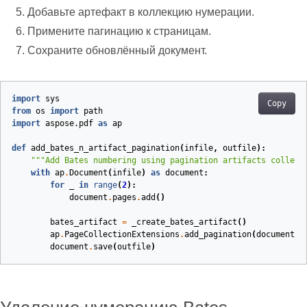
Добавьте артефакт в коллекцию нумерации.
Примените пагинацию к страницам.
Сохраните обновлённый документ.
import
sys
Copy
from
os
import
path
import
aspose.pdf
as
ap
def
add_bates_n_artifact_pagination
(
infile
,
outfile
):
"""Add Bates numbering using pagination artifacts collect
with
ap
.
Document
(
infile
)
as
document
:
for
_
in
range
(
2
):
document
.
pages
.
add
()
bates_artifact
=
_create_bates_artifact
()
ap
.
PageCollectionExtensions
.
add_pagination
(
document
.
p
document
.
save
(
outfile
)