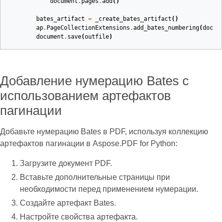
document
.
pages
.
add
()
bates_artifact
=
_create_bates_artifact
()
ap
.
PageCollectionExtensions
.
add_bates_numbering
(
docum
document
.
save
(
outfile
)
Добавление нумерацию Bates с
использованием артефактов
пагинации
Добавьте нумерацию Bates в PDF, используя коллекцию
артефактов пагинации в Aspose.PDF for Python:
Загрузите документ PDF.
Вставьте дополнительные страницы при
необходимости перед применением нумерации.
Создайте артефакт Bates.
Настройте свойства артефакта.