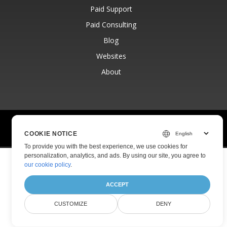
Paid Support
Paid Consulting
Blog
Websites
About
© Aspose Pty Ltd 2001-2026.
All Rights Reserved.
COOKIE NOTICE
Privacy Policy
Terms of use
Contact
To provide you with the best experience, we use cookies for
personalization, analytics, and ads. By using our site, you agree to
our cookie policy
.
ACCEPT
CUSTOMIZE
DENY