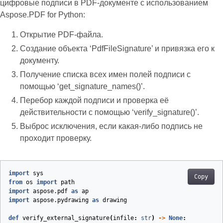
цифровые подписи в PDF‑документе с использованием
Aspose.PDF for Python:
Открытие PDF‑файла.
Создание объекта ‘PdfFileSignature’ и привязка его к
документу.
Получение списка всех имен полей подписи с
помощью ‘get_signature_names()’.
Перебор каждой подписи и проверка её
действительности с помощью ‘verify_signature()’.
Выброс исключения, если какая‑либо подпись не
проходит проверку.
import
sys
Copy
from
os
import
path
import
aspose.pdf
as
ap
import
aspose.pydrawing
as
drawing
def
verify_external_signature
(
infile
:
str
)
->
None
: