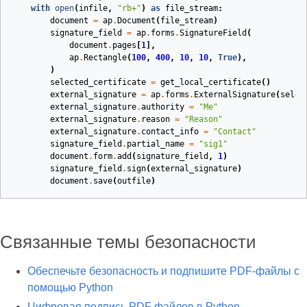
with
open
(
infile
,
"rb+"
)
as
file_stream
:
document
=
ap
.
Document
(
file_stream
)
signature_field
=
ap
.
forms
.
SignatureField
(
document
.
pages
[
1
],
ap
.
Rectangle
(
100
,
400
,
10
,
10
,
True
),
)
selected_certificate
=
get_local_certificate
()
external_signature
=
ap
.
forms
.
ExternalSignature
(
selec
external_signature
.
authority
=
"Me"
external_signature
.
reason
=
"Reason"
external_signature
.
contact_info
=
"Contact"
signature_field
.
partial_name
=
"sig1"
document
.
form
.
add
(
signature_field
,
1
)
signature_field
.
sign
(
external_signature
)
document
.
save
(
outfile
)
Связанные темы безопасности
Обеспечьте безопасность и подпишите PDF‑файлы с
помощью Python
Цифровая подпись PDF файлов в Python