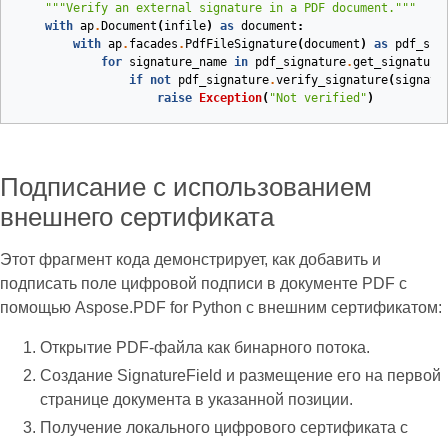
"""Verify an external signature in a PDF document."""
with
ap
.
Document
(
infile
)
as
document
:
with
ap
.
facades
.
PdfFileSignature
(
document
)
as
pdf_sig
for
signature_name
in
pdf_signature
.
get_signature
if
not
pdf_signature
.
verify_signature
(
signatu
raise
Exception
(
"Not verified"
)
Подписание с использованием
внешнего сертификата
Этот фрагмент кода демонстрирует, как добавить и
подписать поле цифровой подписи в документе PDF с
помощью Aspose.PDF for Python с внешним сертификатом:
Открытие PDF‑файла как бинарного потока.
Создание SignatureField и размещение его на первой
странице документа в указанной позиции.
Получение локального цифрового сертификата с