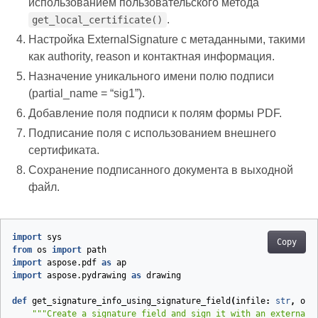
использованием пользовательского метода
.
get_local_certificate()
Настройка ExternalSignature с метаданными, такими
как authority, reason и контактная информация.
Назначение уникального имени полю подписи
(partial_name = “sig1”).
Добавление поля подписи к полям формы PDF.
Подписание поля с использованием внешнего
сертификата.
Сохранение подписанного документа в выходной
файл.
import
sys
Copy
from
os
import
path
import
aspose.pdf
as
ap
import
aspose.pydrawing
as
drawing
def
get_signature_info_using_signature_field
(
infile
:
str
,
out
"""Create a signature field and sign it with an external 