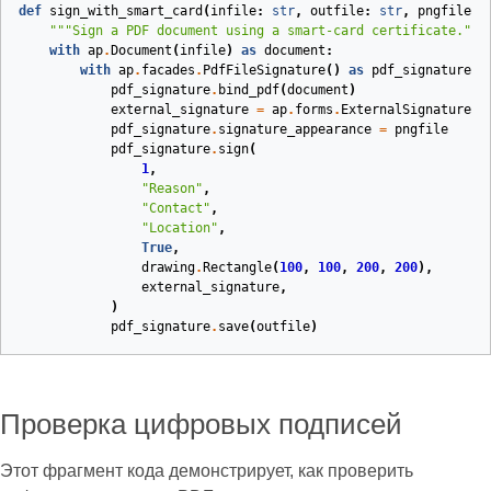
def
sign_with_smart_card
(
infile
:
str
,
outfile
:
str
,
pngfile
:
"""Sign a PDF document using a smart-card certificate."""
with
ap
.
Document
(
infile
)
as
document
:
with
ap
.
facades
.
PdfFileSignature
()
as
pdf_signature
:
pdf_signature
.
bind_pdf
(
document
)
external_signature
=
ap
.
forms
.
ExternalSignature
(
g
pdf_signature
.
signature_appearance
=
pngfile
pdf_signature
.
sign
(
1
,
"Reason"
,
"Contact"
,
"Location"
,
True
,
drawing
.
Rectangle
(
100
,
100
,
200
,
200
),
external_signature
,
)
pdf_signature
.
save
(
outfile
)
Проверка цифровых подписей
Этот фрагмент кода демонстрирует, как проверить