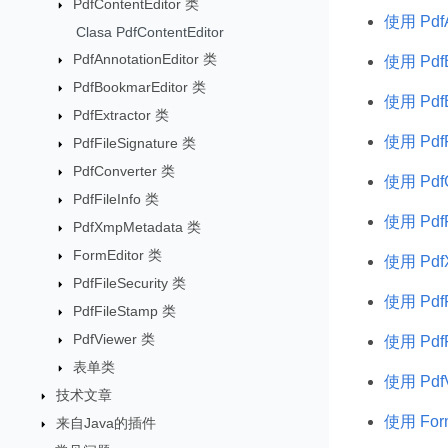
PdfContentEditor 类
使用 PdfA
Clasa PdfContentEditor
PdfAnnotationEditor 类
使用 PdfB
PdfBookmarEditor 类
使用 PdfE
PdfExtractor 类
使用 PdfF
PdfFileSignature 类
PdfConverter 类
使用 PdfC
PdfFileInfo 类
使用 PdfF
PdfXmpMetadata 类
FormEditor 类
使用 Pdf
PdfFileSecurity 类
使用 PdfFi
PdfFileStamp 类
PdfViewer 类
使用 PdfF
表单类
使用 PdfV
技术文章
使用 For
来自Java的插件