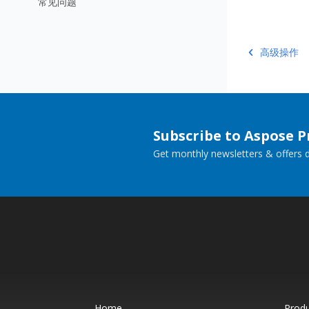
常见问题
高级操作
Subscribe to Aspose 
Get monthly newsletters & offers di
Home
Prod