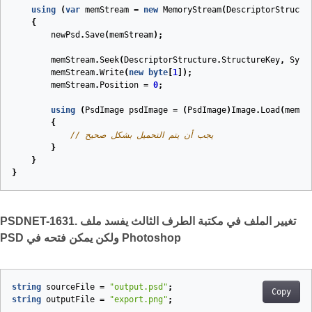
using
(
var
memStream
=
new
MemoryStream
(
DescriptorStructu
{
newPsd
.
Save
(
memStream
);
memStream
.
Seek
(
DescriptorStructure
.
StructureKey
,
Syst
memStream
.
Write
(
new
byte
[
1
]);
memStream
.
Position
=
0
;
using
(
PsdImage
psdImage
=
(
PsdImage
)
Image
.
Load
(
memSt
{
// يجب أن يتم التحميل بشكل صحيح
}
}
}
PSDNET-1631. تغيير الملف في مكتبة الطرف الثالث يفسد ملف
PSD ولكن يمكن فتحه في Photoshop
string
sourceFile
=
"output.psd"
;
Copy
string
outputFile
=
"export.png"
;