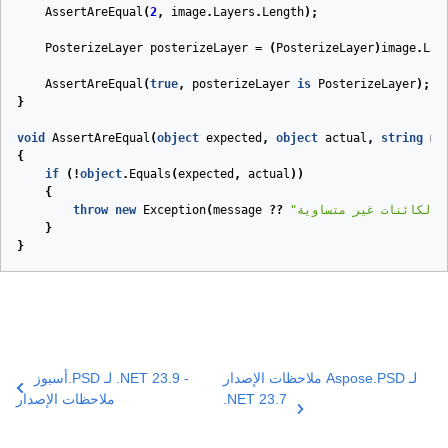
AssertAreEqual
(
2
,
image
.
Layers
.
Length
);
PosterizeLayer
posterizeLayer
=
(
PosterizeLayer
)
image
.
Lay
AssertAreEqual
(
true
,
posterizeLayer
is
PosterizeLayer
);
}
void
AssertAreEqual
(
object
expected
,
object
actual
,
string
me
{
if
(!
object
.
Equals
(
expected
,
actual
))
{
ئنات غير متساوية."
??
message
(
Exception
new
throw
}
}
ملاحظات الإصدار Aspose.PSD لـ
أسبوز.PSD لـ .NET 23.9 -
.NET 23.7
ملاحظات الإصدار