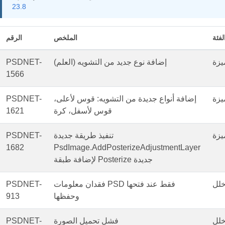
23.8
لفئة
الملخص
الرقم
يزة
إضافة نوع جديد من التشويه (العلم)
PSDNET-
1566
يزة
إضافة أنواع جديدة من التشويه: قوس لأعلى،
PSDNET-
قوس لأسفل، كرة
1621
يزة
تنفيذ طريقة جديدة
PSDNET-
1682
PsdImage.AddPosterizeAdjustmentLayer
لإضافة طبقة Posterize جديدة
لل
فقدان معلومات PSD فقط عند فتحها
PSDNET-
وحفظها
913
لل
فشل تحميل الصورة
PSDNET-