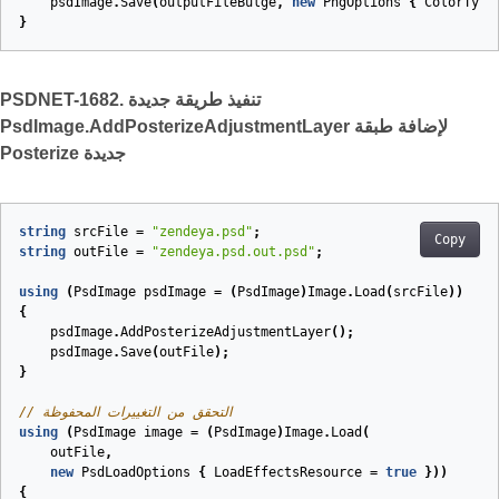
psdImage
.
Save
(
outputFileBulge
,
new
PngOptions
{
ColorType
}
PSDNET-1682. تنفيذ طريقة جديدة
PsdImage.AddPosterizeAdjustmentLayer لإضافة طبقة
Posterize جديدة
string
srcFile
=
"zendeya.psd"
;
Copy
string
outFile
=
"zendeya.psd.out.psd"
;
using
(
PsdImage
psdImage
=
(
PsdImage
)
Image
.
Load
(
srcFile
))
{
psdImage
.
AddPosterizeAdjustmentLayer
();
psdImage
.
Save
(
outFile
);
}
// التحقق من التغييرات المحفوظة
using
(
PsdImage
image
=
(
PsdImage
)
Image
.
Load
(
outFile
,
new
PsdLoadOptions
{
LoadEffectsResource
=
true
}))
{