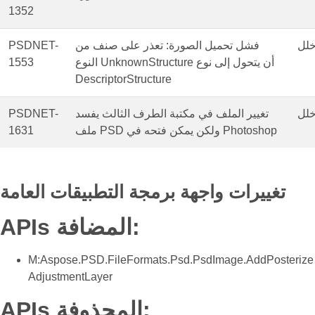
1352
لل
فشل تحميل الصورة: تعذر على صنف من
PSDNET-
النوع UnknownStructure أن يتحول إلى نوع
1553
DescriptorStructure
لل
تغيير الملف في مكتبة الطرف الثالث يفسد
PSDNET-
ملف PSD ولكن يمكن فتحه في Photoshop
1631
تغييرات واجهة برمجة التطبيقات العامة
APIs المضافة:
M:Aspose.PSD.FileFormats.Psd.PsdImage.AddPosterize
AdjustmentLayer
APIs المحذوفة: