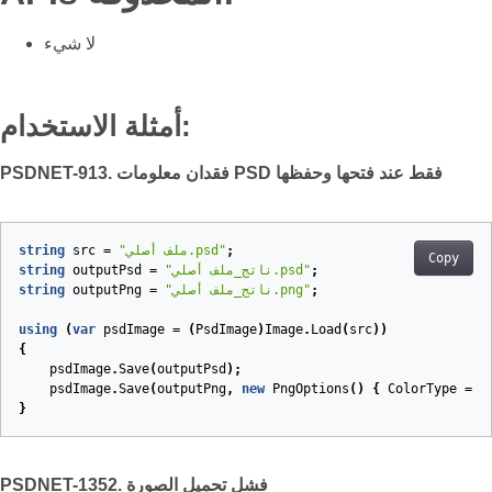
لا شيء
أمثلة الاستخدام:
PSDNET-913. فقدان معلومات PSD فقط عند فتحها وحفظها
;
"ملف أصلي.psd"
=
src
string
Copy
;
"ناتج_ملف أصلي.psd"
=
outputPsd
string
;
"ناتج_ملف أصلي.png"
=
outputPng
string
using
(
var
psdImage
=
(
PsdImage
)
Image
.
Load
(
src
))
{
psdImage
.
Save
(
outputPsd
);
psdImage
.
Save
(
outputPng
,
new
PngOptions
()
{
ColorType
=
P
}
PSDNET-1352. فشل تحميل الصورة