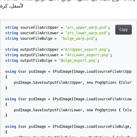
لأسفل، كرة
string
sourceFileArcUpper
=
"arc_upper_warp.psd"
;
Copy
string
sourceFileArcLower
=
"arc_lower_warp.psd"
;
string
sourceFileBulge
=
"bulge_warp.psd"
;
string
outputFileArcUpper
=
"ArcUpper_export.png"
;
string
outputFileArcLower
=
"ArcLower_export.png"
;
string
outputFileBulge
=
"Bulge_export.png"
;
using
(
var
psdImage
=
(
PsdImage
)
Image
.
Load
(
sourceFileArcUpper
{
psdImage
.
Save
(
outputFileArcUpper
,
new
PngOptions
{
ColorTy
}
using
(
var
psdImage
=
(
PsdImage
)
Image
.
Load
(
sourceFileArcLower
{
psdImage
.
Save
(
outputFileArcLower
,
new
PngOptions
{
ColorT
}
using
(
var
psdImage
=
(
PsdImage
)
Image
.
Load
(
sourceFileBulge
,
n
{