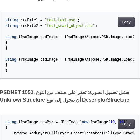
string
srcFile1
=
"test_text.psd"
;
Copy
string
srcFile2
=
"test_smart_object.psd"
;
using
(
PsdImage
psdImage
=
(
PsdImage
)
Aspose
.
PSD
.
Image
.
Load
(
sr
{
}
using
(
PsdImage
psdImage
=
(
PsdImage
)
Aspose
.
PSD
.
Image
.
Load
(
sr
{
}
PSDNET-1553. فشل تحميل الصورة: تعذر على صنف من النوع
UnknownStructure أن يتحول إلى نوع DescriptorStructure
using
(
PsdImage
newPsd
=
(
PsdImage
)
new
PsdImage
(
10
,
10
))
Copy
{
newPsd
.
AddLayer
(
FillLayer
.
CreateInstance
(
FillType
.
Gradien