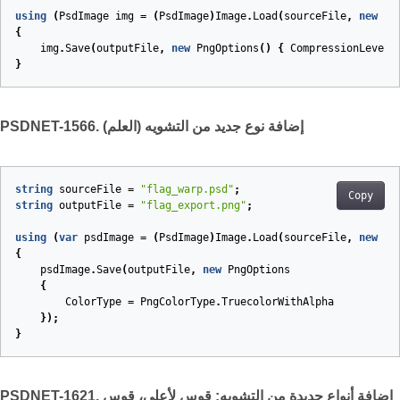
using
(
PsdImage
img
=
(
PsdImage
)
Image
.
Load
(
sourceFile
,
new
Ps
{
img
.
Save
(
outputFile
,
new
PngOptions
()
{
CompressionLevel
}
PSDNET-1566. إضافة نوع جديد من التشويه (العلم)
string
sourceFile
=
"flag_warp.psd"
;
Copy
string
outputFile
=
"flag_export.png"
;
using
(
var
psdImage
=
(
PsdImage
)
Image
.
Load
(
sourceFile
,
new
Ps
{
psdImage
.
Save
(
outputFile
,
new
PngOptions
{
ColorType
=
PngColorType
.
TruecolorWithAlpha
});
}
PSDNET-1621. إضافة أنواع جديدة من التشويه: قوس لأعلى، قوس