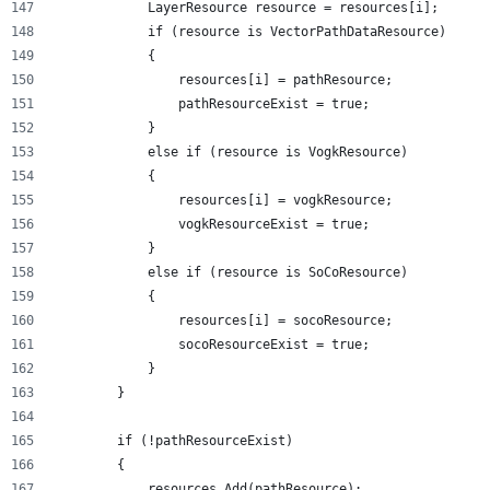
            LayerResource resource = resources[i];
            if (resource is VectorPathDataResource)
            {
                resources[i] = pathResource;
                pathResourceExist = true;
            }
            else if (resource is VogkResource)
            {
                resources[i] = vogkResource;
                vogkResourceExist = true;
            }
            else if (resource is SoCoResource)
            {
                resources[i] = socoResource;
                socoResourceExist = true;
            }
        }
        if (!pathResourceExist)
        {
            resources.Add(pathResource);