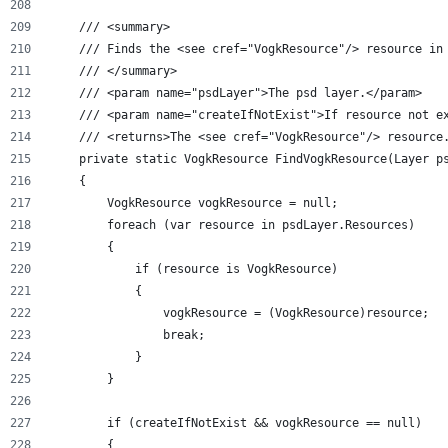
    /// <summary>
    /// Finds the <see cref="VogkResource"/> resource in
    /// </summary>
    /// <param name="psdLayer">The psd layer.</param>
    /// <param name="createIfNotExist">If resource not e
    /// <returns>The <see cref="VogkResource"/> resource
    private static VogkResource FindVogkResource(Layer p
    {
        VogkResource vogkResource = null;
        foreach (var resource in psdLayer.Resources)
        {
            if (resource is VogkResource)
            {
                vogkResource = (VogkResource)resource;
                break;
            }
        }
        if (createIfNotExist && vogkResource == null)
        {