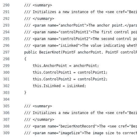
    /// <summary>
    /// Initializes a new instance of the <see cref="Bez
    /// </summary>
    /// <param name="anchorPoint">The anchor point.</par
    /// <param name="controlPoint1">The first control po
    /// <param name="controlPoint2">THe second control p
    /// <param name="isLinked">The value indicating whet
    public BezierKnot(PointF anchorPoint, PointF control
    {
        this.AnchorPoint = anchorPoint;
        this.ControlPoint1 = controlPoint1;
        this.ControlPoint2 = controlPoint2;
        this.IsLinked = isLinked;
    }
    /// <summary>
    /// Initializes a new instance of the <see cref="Bez
    /// </summary>
    /// <param name="bezierKnotRecord">The <see cref="Be
    /// <param name="imageSize">The image size to correc