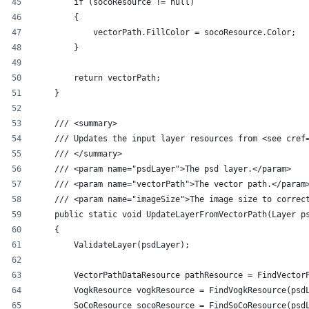
        if (socoResource != null)
        {
            vectorPath.FillColor = socoResource.Color;
        }
        return vectorPath;
    }
    /// <summary>
    /// Updates the input layer resources from <see cref
    /// </summary>
    /// <param name="psdLayer">The psd layer.</param>
    /// <param name="vectorPath">The vector path.</param
    /// <param name="imageSize">The image size to correc
    public static void UpdateLayerFromVectorPath(Layer p
    {
        ValidateLayer(psdLayer);
        VectorPathDataResource pathResource = FindVector
        VogkResource vogkResource = FindVogkResource(psd
        SoCoResource socoResource = FindSoCoResource(psd