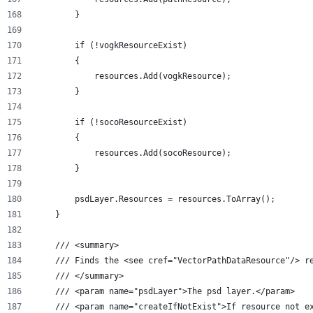
        }
        if (!vogkResourceExist)
        {
            resources.Add(vogkResource);
        }
        if (!socoResourceExist)
        {
            resources.Add(socoResource);
        }
        psdLayer.Resources = resources.ToArray();
    }
    /// <summary>
    /// Finds the <see cref="VectorPathDataResource"/> r
    /// </summary>
    /// <param name="psdLayer">The psd layer.</param>
    /// <param name="createIfNotExist">If resource not e