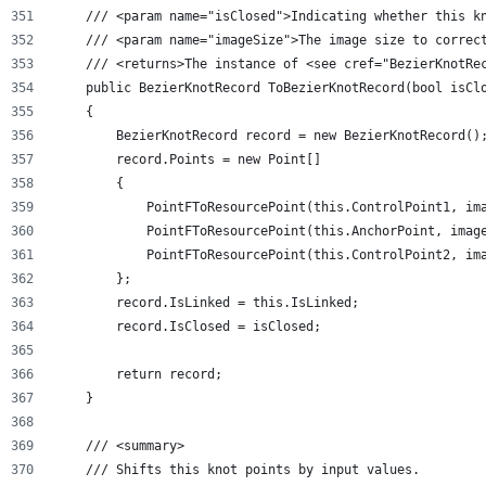
    /// <param name="isClosed">Indicating whether this k
    /// <param name="imageSize">The image size to correc
    /// <returns>The instance of <see cref="BezierKnotRe
    public BezierKnotRecord ToBezierKnotRecord(bool isCl
    {
        BezierKnotRecord record = new BezierKnotRecord()
        record.Points = new Point[]
        {
            PointFToResourcePoint(this.ControlPoint1, im
            PointFToResourcePoint(this.AnchorPoint, imag
            PointFToResourcePoint(this.ControlPoint2, im
        };
        record.IsLinked = this.IsLinked;
        record.IsClosed = isClosed;
        return record;
    }
    /// <summary>
    /// Shifts this knot points by input values.