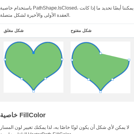
باستخدام خاصية PathShape.IsClosed، يمكننا أيضًا تحديد ما إذا كانت
العقدة الأولى والأخيرة لشكل متصلة.
شكل مفتوح
شكل مغلق
خاصية FillColor
لا يمكن لأي شكل أن يكون لونًا خاصًا به، لذا يمكنك تغيير لون المسار