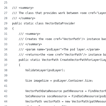
/// <summary>
/// The class that provides work between <see cref="Laye
/// </summary>
public static class VectorDataProvider
{
    /// <summary>
    /// Creates the <see cref="VectorPath"/> instance ba
    /// </summary>
    /// <param name="psdLayer">The psd layer.</param>
    /// <returns>the <see cref="VectorPath"/> instance b
    public static VectorPath CreateVectorPathForLayer(La
    {
        ValidateLayer(psdLayer);
        Size imageSize = psdLayer.Container.Size;
        VectorPathDataResource pathResource = FindVector
        SoCoResource socoResource = FindSoCoResource(psd
        VectorPath vectorPath = new VectorPath(pathResou