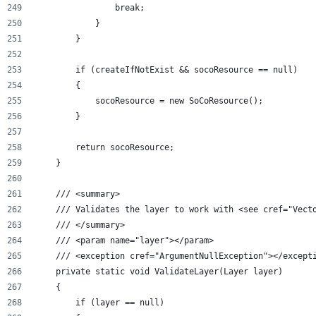
                break;
            }
        }
        if (createIfNotExist && socoResource == null)
        {
            socoResource = new SoCoResource();
        }
        return socoResource;
    }
    /// <summary>
    /// Validates the layer to work with <see cref="Vect
    /// </summary>
    /// <param name="layer"></param>
    /// <exception cref="ArgumentNullException"></except
    private static void ValidateLayer(Layer layer)
    {
        if (layer == null)