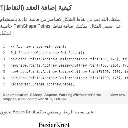
كيفية إضافة العقد (النقاط)؟
يمكنك التلاعب في نقاط الشكل كعناصر من قائمة عادية باستخدام
خاصية PathShape.Points، على سبيل المثال، يمكنك إضافة نقاط
الشكل:
// Add new shape with points
PathShape newShape = new PathShape();
newShape.Points.Add(new BezierKnot(new PointF(65, 175), tr
newShape.Points.Add(new BezierKnot(new PointF(65, 210), tr
newShape.Points.Add(new BezierKnot(new PointF(190, 210), t
newShape.Points.Add(new BezierKnot(new PointF(190, 175), t
vectorPath.Shapes.Add(newShape);
Documentation-CSharp-Aspose-WorkingWithVectorPaths-
view raw
Snippet-4.cs
hosted with ❤ by
GitHub
تحتوي BezierKnot على نقطة الربط ونقطتي تحكم.