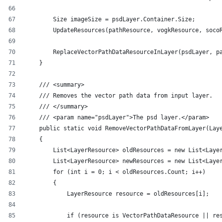
        Size imageSize = psdLayer.Container.Size;
        UpdateResources(pathResource, vogkResource, soco
        ReplaceVectorPathDataResourceInLayer(psdLayer, p
    }
    /// <summary>
    /// Removes the vector path data from input layer.
    /// </summary>
    /// <param name="psdLayer">The psd layer.</param>
    public static void RemoveVectorPathDataFromLayer(Lay
    {
        List<LayerResource> oldResources = new List<Laye
        List<LayerResource> newResources = new List<Laye
        for (int i = 0; i < oldResources.Count; i++)
        {
            LayerResource resource = oldResources[i];
            if (resource is VectorPathDataResource || re