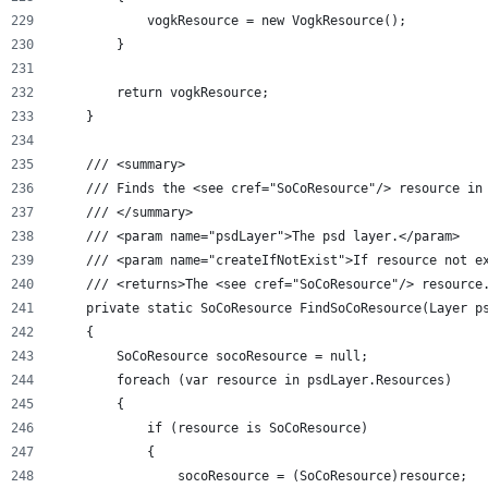
            vogkResource = new VogkResource();
        }
        return vogkResource;
    }
    /// <summary>
    /// Finds the <see cref="SoCoResource"/> resource in
    /// </summary>
    /// <param name="psdLayer">The psd layer.</param>
    /// <param name="createIfNotExist">If resource not e
    /// <returns>The <see cref="SoCoResource"/> resource
    private static SoCoResource FindSoCoResource(Layer p
    {
        SoCoResource socoResource = null;
        foreach (var resource in psdLayer.Resources)
        {
            if (resource is SoCoResource)
            {
                socoResource = (SoCoResource)resource;