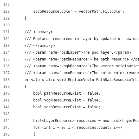
        socoResource.Color = vectorPath.FillColor;
    }
    /// <summary>
    /// Replaces resources in layer by updated or new on
    /// </summary>
    /// <param name="psdLayer">The psd layer.</param>
    /// <param name="pathResource">The path resource.</p
    /// <param name="vogkResource">The vector originatio
    /// <param name="socoResource">The solid color resou
    private static void ReplaceVectorPathDataResourceInL
    {
        bool pathResourceExist = false;
        bool vogkResourceExist = false;
        bool socoResourceExist = false;
        List<LayerResource> resources = new List<LayerRe
        for (int i = 0; i < resources.Count; i++)
        {