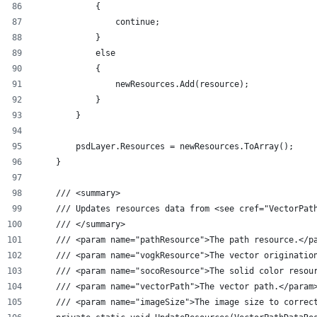
            {
                continue;
            }
            else
            {
                newResources.Add(resource);
            }
        }
        psdLayer.Resources = newResources.ToArray();
    }
    /// <summary>
    /// Updates resources data from <see cref="VectorPat
    /// </summary>
    /// <param name="pathResource">The path resource.</p
    /// <param name="vogkResource">The vector originatio
    /// <param name="socoResource">The solid color resou
    /// <param name="vectorPath">The vector path.</param
    /// <param name="imageSize">The image size to correc