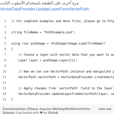
مرة أخرى على الطبقة باستخدام الأسلوب الثابت
VectorDataProvider.UpdateLayerFromVectorPath
.
// For complete examples and data files, please go to htt
string fileName = "PathExample.psd";
using (var psdImage = (PsdImage)Image.Load(fileName))
{
    // Choose a layer with vector data that you want to e
    Layer layer = psdImage.Layers[1];
    // Now we can use VectorPath instance and manipulate 
    VectorPath vectorPath = VectorDataProvider.CreateVect
    // Apply changes from 'vectorPath' field to the layer
    VectorDataProvider.UpdateLayerFromVectorPath(layer, v
}
Documentation-CSharp-Aspose-WorkingWithVectorPaths-
view raw
Snippet-1.cs
hosted with ❤ by
GitHub