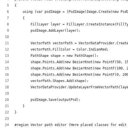
{
    using (var psdImage = (PsdImage)Image.Create(new Psd
    {
        FillLayer layer = FillLayer.CreateInstance(FillT
        psdImage.AddLayer(layer);
        VectorPath vectorPath = VectorDataProvider.Creat
        vectorPath.FillColor = Color.IndianRed;
        PathShape shape = new PathShape();
        shape.Points.Add(new BezierKnot(new PointF(50, 1
        shape.Points.Add(new BezierKnot(new PointF(100, 
        shape.Points.Add(new BezierKnot(new PointF(0, 20
        vectorPath.Shapes.Add(shape);
        VectorDataProvider.UpdateLayerFromVectorPath(lay
        psdImage.Save(outputPsd);
    }
}
#region Vector path editor (Here placed classes for edit