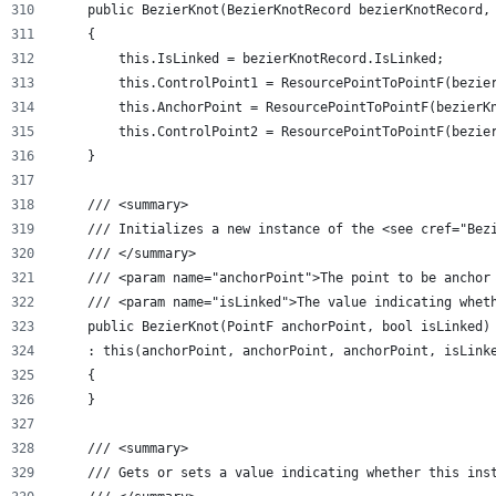
    public BezierKnot(BezierKnotRecord bezierKnotRecord,
    {
        this.IsLinked = bezierKnotRecord.IsLinked;
        this.ControlPoint1 = ResourcePointToPointF(bezie
        this.AnchorPoint = ResourcePointToPointF(bezierK
        this.ControlPoint2 = ResourcePointToPointF(bezie
    }
    /// <summary>
    /// Initializes a new instance of the <see cref="Bez
    /// </summary>
    /// <param name="anchorPoint">The point to be anchor
    /// <param name="isLinked">The value indicating whet
    public BezierKnot(PointF anchorPoint, bool isLinked)
    : this(anchorPoint, anchorPoint, anchorPoint, isLink
    {
    }
    /// <summary>
    /// Gets or sets a value indicating whether this ins