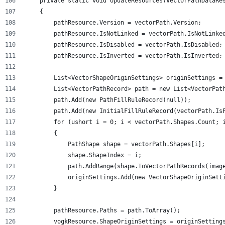
    private static void UpdateResources(VectorPathDataRe
    {
        pathResource.Version = vectorPath.Version;
        pathResource.IsNotLinked = vectorPath.IsNotLinke
        pathResource.IsDisabled = vectorPath.IsDisabled;
        pathResource.IsInverted = vectorPath.IsInverted;
        List<VectorShapeOriginSettings> originSettings =
        List<VectorPathRecord> path = new List<VectorPat
        path.Add(new PathFillRuleRecord(null));
        path.Add(new InitialFillRuleRecord(vectorPath.Is
        for (ushort i = 0; i < vectorPath.Shapes.Count; 
        {
            PathShape shape = vectorPath.Shapes[i];
            shape.ShapeIndex = i;
            path.AddRange(shape.ToVectorPathRecords(imag
            originSettings.Add(new VectorShapeOriginSett
        }
        pathResource.Paths = path.ToArray();
        vogkResource.ShapeOriginSettings = originSetting