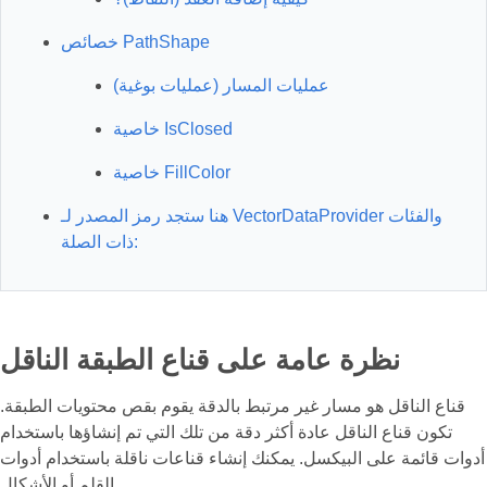
خصائص PathShape
عمليات المسار (عمليات بوغية)
خاصية IsClosed
خاصية FillColor
هنا ستجد رمز المصدر لـ VectorDataProvider والفئات
ذات الصلة:
نظرة عامة على قناع الطبقة الناقل
قناع الناقل هو مسار غير مرتبط بالدقة يقوم بقص محتويات الطبقة.
تكون قناع الناقل عادة أكثر دقة من تلك التي تم إنشاؤها باستخدام
أدوات قائمة على البيكسل. يمكنك إنشاء قناعات ناقلة باستخدام أدوات
القلم أو الأشكال.