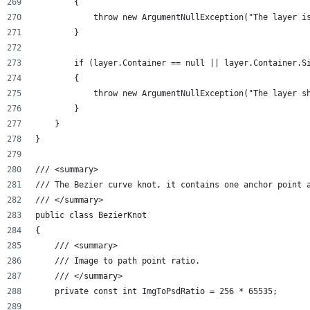
        {
            throw new ArgumentNullException("The layer i
        }
        if (layer.Container == null || layer.Container.S
        {
            throw new ArgumentNullException("The layer s
        }
    }
}
/// <summary>
/// The Bezier curve knot, it contains one anchor point 
/// </summary>
public class BezierKnot
{
    /// <summary>
    /// Image to path point ratio.
    /// </summary>
    private const int ImgToPsdRatio = 256 * 65535;