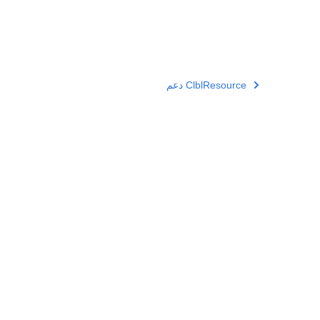
دعم ClblResource