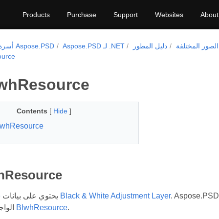
Products
Purchase
Support
Websites
About
لصور المختلفة
دليل المطور
Aspose.PSD لـ .NET
أسرة منتجات Aspose.PSD
دعم ce
دعم hResource
Contents
[
Hide
]
دعم hResource
دعم esource
Black & White Adjustment Layer
يحتوي على بيانات
e
.
BlwhResource
الواجهة البرمجية فئة