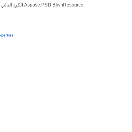
الكود التالي يظهر كيف يدعم Aspose.PSD BlwhResource.
operties