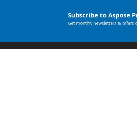
Subscribe to Aspose 
Get monthly newsletters & offers di
Home
Prod
Docs
Live
Paid Consulting
Blog