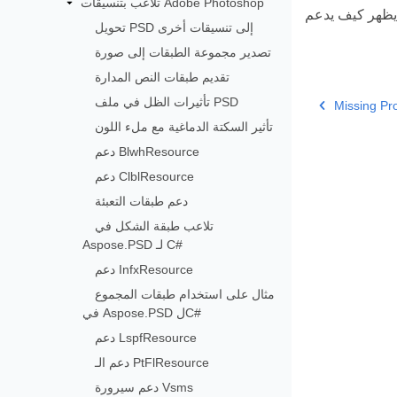
تلاعب بتنسيقات Adobe Photoshop
تحويل PSD إلى تنسيقات أخرى
تصدير مجموعة الطبقات إلى صورة
تقديم طبقات النص المدارة
تأثيرات الظل في ملف PSD
Missing Pr
تأثير السكتة الدماغية مع ملء اللون
دعم BlwhResource
دعم ClblResource
دعم طبقات التعبئة
تلاعب طبقة الشكل في
Aspose.PSD لـ C#
دعم InfxResource
مثال على استخدام طبقات المجموع
في Aspose.PSD لC#
دعم LspfResource
دعم الـ PtFlResource
دعم سيرورة Vsms