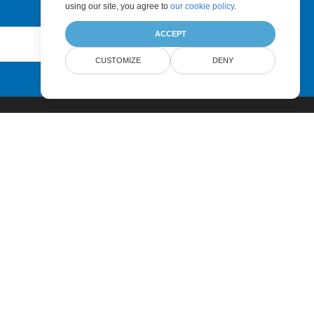
using our site, you agree to
our cookie policy
.
ACCEPT
Submit
CUSTOMIZE
DENY
Pricing
Paid Support
About