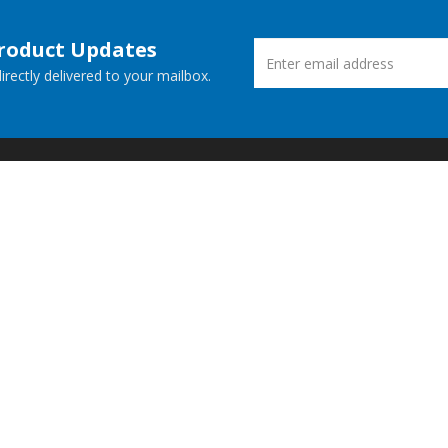
Product Updates
rectly delivered to your mailbox.
ucts
New Releases
 Demos
Free Support
Websites