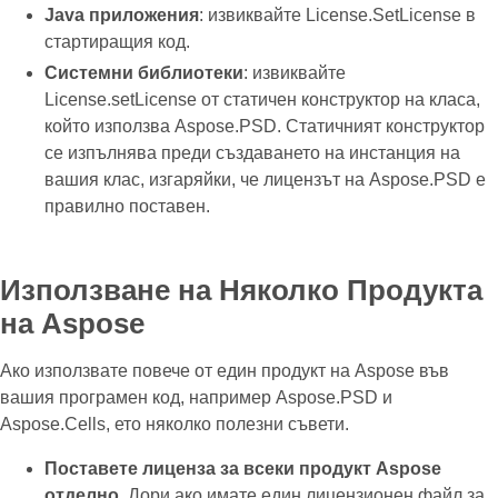
Java приложения
: извиквайте License.SetLicense в
стартиращия код.
Системни библиотеки
: извиквайте
License.setLicense от статичен конструктор на класа,
който използва Aspose.PSD. Статичният конструктор
се изпълнява преди създаването на инстанция на
вашия клас, изгаряйки, че лицензът на Aspose.PSD е
правилно поставен.
Използване на Няколко Продукта
на Aspose
Ако използвате повече от един продукт на Aspose във
вашия програмен код, например Aspose.PSD и
Aspose.Cells, ето няколко полезни съвети.
Поставете лиценза за всеки продукт Aspose
отделно
. Дори ако имате един лицензионен файл за