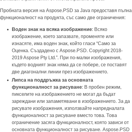
Пробната версия на Aspose.PSD за Java предоставя пълна
функционалност на продукта, със само две ограничения:
Воден знак на всяка изображение
: Всяко
изображение, което запазвате, променяте или
изнасяте, има воден знак, който гласи “Само за
Оценка. Създадено с Aspose.PSD. Copyright 2018-
2019 Aspose Pty Ltd.”. При по-малки изображения,
където водният знак няма да се побере, се поставят
две диагонални линии през изображението.
Липса на поддръжка за основната
функционалност за рисуване
: В пробен режим,
пикселите на изображението не могат да бъдат
зареждани или запаметявани в изображението. За да
рисувате изображения, използвайте напредналата
функционалност за рисуване вместо това. Това
ограничение засяга функционалност, която зависи от
основната функционалност за рисуване. Aspose.PSD