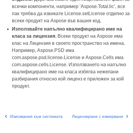
всички компоненти, например ‘Aspose.Total.lic’, все
пак трябва да извикате License.setLicense отделно за
всеки продукт на Aspose във вашия код.
Използвайте напълно квалифицирано име на
класа за лицензия
. Всеки продукт на Aspose има
клас на Лицензия в своето пространство на имена.
Например, Aspose.PSD има
com.aspose.psd.license.License и Aspose.Cells има
com.aspose.cells.License. Използването на напълно
квалифицирано име на класа избягва нежелани
разбирания относно кой лиценз е приложен за кой
продукт.
Изисквания към системата
Лицензиране с измерване