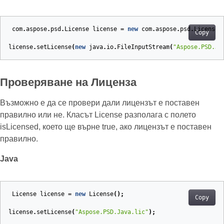
com
.
aspose
.
psd
.
License
license
=
new
com
.
aspose
.
psd
.
License
(
Copy
license
.
setLicense
(
new
java
.
io
.
FileInputStream
(
"Aspose.PSD.Ja
Проверяване на Лиценза
Възможно е да се провери дали лицензът е поставен
правилно или не. Класът License разполага с полето
isLicensed, което ще върне true, ако лицензът е поставен
правилно.
Java
License
license
=
new
License
();
Copy
license
.
setLicense
(
"Aspose.PSD.Java.lic"
);