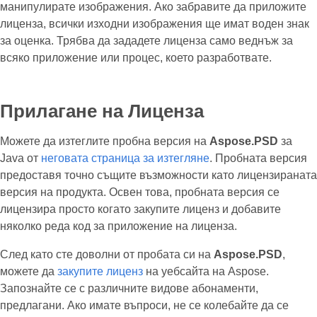
манипулирате изображения. Ако забравите да приложите
лиценза, всички изходни изображения ще имат воден знак
за оценка. Трябва да зададете лиценза само веднъж за
всяко приложение или процес, което разработвате.
Прилагане на Лиценза
Можете да изтеглите пробна версия на
Aspose.PSD
за
Java от
неговата страница за изтегляне
. Пробната версия
предоставя точно същите възможности като лицензираната
версия на продукта. Освен това, пробната версия се
лицензира просто когато закупите лиценз и добавите
няколко реда код за приложение на лиценза.
След като сте доволни от пробата си на
Aspose.PSD
,
можете да
закупите лиценз
на уебсайта на Aspose.
Запознайте се с различните видове абонаменти,
предлагани. Ако имате въпроси, не се колебайте да се