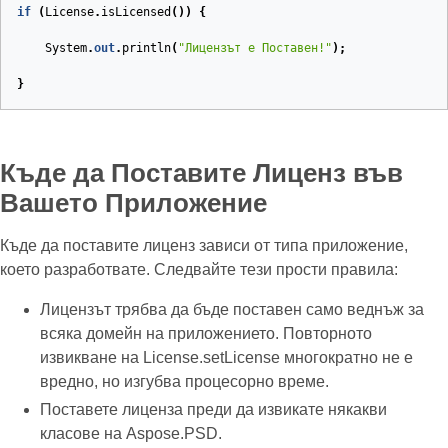
if
(
License
.
isLicensed
())
{
System
.
out
.
println
(
"Лицензът е Поставен!"
);
}
Къде да Поставите Лиценз във
Вашето Приложение
Къде да поставите лиценз зависи от типа приложение,
което разработвате. Следвайте тези прости правила:
Лицензът трябва да бъде поставен само веднъж за
всяка домейн на приложението. Повторното
извикване на License.setLicense многократно не е
вредно, но изгубва процесорно време.
Поставете лиценза преди да извикате някакви
класове на Aspose.PSD.