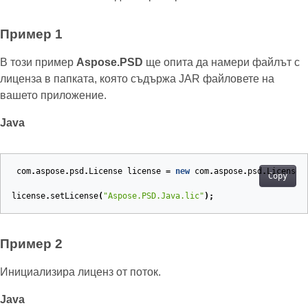
Пример 1
В този пример
Aspose.PSD
ще опита да намери файлът с
лиценза в папката, която съдържа JAR файловете на
вашето приложение.
Java
com
.
aspose
.
psd
.
License
license
=
new
com
.
aspose
.
psd
.
License
(
Copy
license
.
setLicense
(
"Aspose.PSD.Java.lic"
);
Пример 2
Инициализира лиценз от поток.
Java