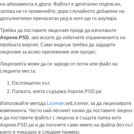
на абонамента и други. Файлът е дигитално подписан,
затова не го променяйте; дори случайното добавяне на
допълнителен пренаситан ред в него ще го анулира.
Трябва да поставите лицензия преди да използвате
Aspose.PSD
, ако искате да избегнете ограниченията на
пробната версия. Само веднъж трябва да зададете
лицензия за всяко приложение или процес.
Лицензията може да се зареди от поток или файл на
следните места:
Експлицитен път.
Папката, която съдържа Aspose.PSD.jar.
Използвайте метода
License
.setLicense, за да лицензирате
компонента. Често най-лесният начин да поставите лиценз
е да поставите файлът с лиценза в същата папка като
Aspose.PSD.jar и да посочите само името на файла без път
както е показано в следния пример: