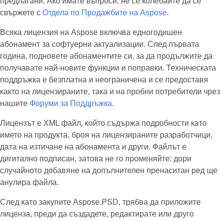
предлагани. Ако имате въпроси, не се колебайте да се
свържете с
Отдела по Продажбите на Aspose
.
Всяка лицензия на Aspose включва едногодишен
абонамент за софтуерни актуализации. След първата
година, подновете абонаментите си, за да продължите да
получавате най-новите функции и поправки. Техническата
поддръжка е безплатна и неограничена и се предоставя
както на лицензираните, така и на пробни потребители чрез
нашите
Форуми за Поддръжка
.
Лицензът е XML файл, който съдържа подробности като
името на продукта, броя на лицензираните разработчици,
дата на изтичане на абонамента и други. Файлът е
дигитално подписан, затова не го променяйте: дори
случайното добавяне на допълнителен пренаситан ред ще
анулира файла.
След като закупите Aspose.PSD, трябва да приложите
лиценза, преди да създадете, редактирате или друго