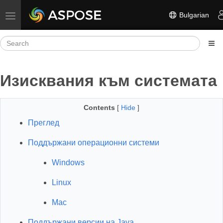
Bulgarian
Toggle navigation
Изисквания към системата
Contents
[
Hide
]
Преглед
Поддържани операционни системи
Windows
Linux
Mac
Поддържани версии на Java