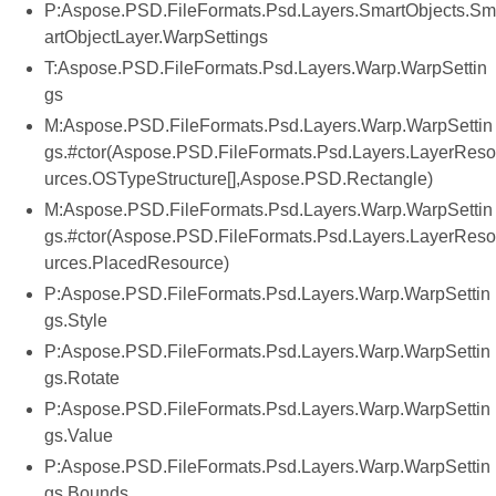
P:Aspose.PSD.FileFormats.Psd.Layers.SmartObjects.Sm
artObjectLayer.WarpSettings
T:Aspose.PSD.FileFormats.Psd.Layers.Warp.WarpSettin
gs
M:Aspose.PSD.FileFormats.Psd.Layers.Warp.WarpSettin
gs.#ctor(Aspose.PSD.FileFormats.Psd.Layers.LayerReso
urces.OSTypeStructure[],Aspose.PSD.Rectangle)
M:Aspose.PSD.FileFormats.Psd.Layers.Warp.WarpSettin
gs.#ctor(Aspose.PSD.FileFormats.Psd.Layers.LayerReso
urces.PlacedResource)
P:Aspose.PSD.FileFormats.Psd.Layers.Warp.WarpSettin
gs.Style
P:Aspose.PSD.FileFormats.Psd.Layers.Warp.WarpSettin
gs.Rotate
P:Aspose.PSD.FileFormats.Psd.Layers.Warp.WarpSettin
gs.Value
P:Aspose.PSD.FileFormats.Psd.Layers.Warp.WarpSettin
gs.Bounds