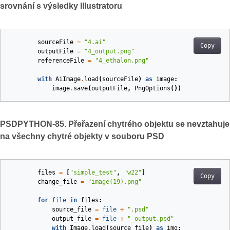
srovnání s výsledky Illustratoru
sourceFile
=
"4.ai"
Copy
outputFile
=
"4_output.png"
referenceFile
=
"4_ethalon.png"
with
AiImage
.
load
(
sourceFile
)
as
image
:
image
.
save
(
outputFile
,
PngOptions
())
PSDPYTHON-85. Přeřazení chytrého objektu se nevztahuje
na všechny chytré objekty v souboru PSD
files
=
[
"simple_test"
,
"w22"
]
Copy
change_file
=
"image(19).png"
for
file
in
files
:
source_file
=
file
+
".psd"
output_file
=
file
+
"_output.psd"
with
Image
.
load
(
source_file
)
as
img
: