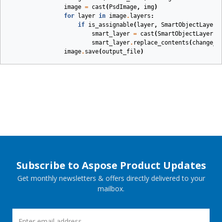
image
=
cast
(
PsdImage
,
img
)
for
layer
in
image
.
layers
:
if
is_assignable
(
layer
,
SmartObjectLayer
)
smart_layer
=
cast
(
SmartObjectLayer
,
smart_layer
.
replace_contents
(
change_f
image
.
save
(
output_file
)
Subscribe to Aspose Product Updates
Get monthly newsletters & offers directly delivered to your
mailbox.