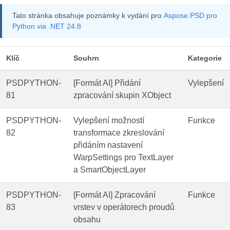
Tato stránka obsahuje poznámky k vydání pro
Aspose.PSD pro
Python via .NET 24.8
Klíč
Souhrn
Kategorie
PSDPYTHON-
[Formát AI] Přidání
Vylepšení
81
zpracování skupin XObject
PSDPYTHON-
Vylepšení možností
Funkce
82
transformace zkreslování
přidáním nastavení
WarpSettings pro TextLayer
a SmartObjectLayer
PSDPYTHON-
[Formát AI] Zpracování
Funkce
83
vrstev v operátorech proudů
obsahu