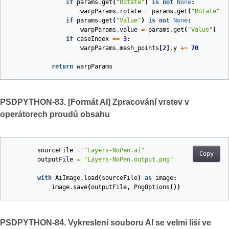
if
params
.
get
(
"Rotate"
)
is
not
None
:
warpParams
.
rotate
=
params
.
get
(
"Rotate"
)
if
params
.
get
(
"Value"
)
is
not
None
:
warpParams
.
value
=
params
.
get
(
"Value"
)
if
caseIndex
==
3
:
warpParams
.
mesh_points
[
2
]
.
y
+=
70
return
warpParams
PSDPYTHON-83. [Formát AI] Zpracování vrstev v
operátorech proudů obsahu
sourceFile
=
"Layers-NoPen.ai"
Copy
outputFile
=
"Layers-NoPen.output.png"
with
AiImage
.
load
(
sourceFile
)
as
image
:
image
.
save
(
outputFile
,
PngOptions
())
PSDPYTHON-84. Vykreslení souboru AI se velmi liší ve