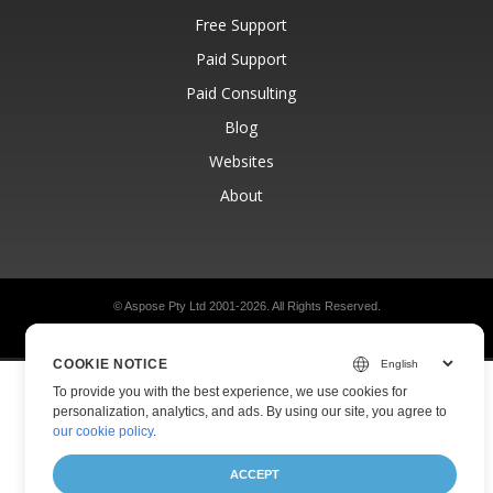
Free Support
Paid Support
Paid Consulting
Blog
Websites
About
© Aspose Pty Ltd 2001-2026.
All Rights Reserved.
Privacy Policy
Terms of use
Contact
COOKIE NOTICE
To provide you with the best experience, we use cookies for
personalization, analytics, and ads. By using our site, you agree to
our cookie policy
.
ACCEPT