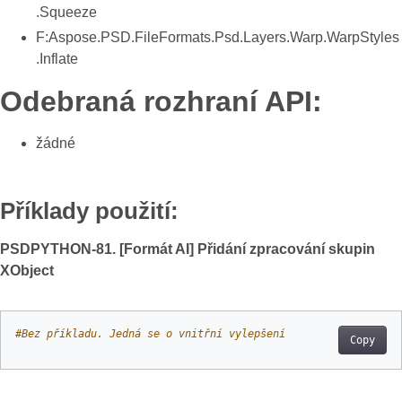
.Squeeze
F:Aspose.PSD.FileFormats.Psd.Layers.Warp.WarpStyles
.Inflate
Odebraná rozhraní API:
žádné
Příklady použití:
PSDPYTHON-81. [Formát AI] Přidání zpracování skupin
XObject
#Bez příkladu. Jedná se o vnitřní vylepšení
Copy