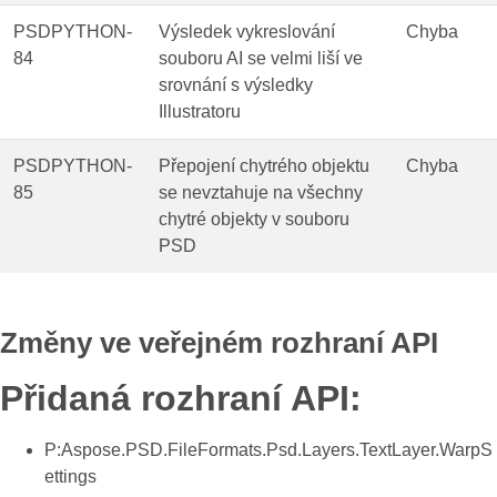
PSDPYTHON-
Výsledek vykreslování
Chyba
84
souboru AI se velmi liší ve
srovnání s výsledky
Illustratoru
PSDPYTHON-
Přepojení chytrého objektu
Chyba
85
se nevztahuje na všechny
chytré objekty v souboru
PSD
Změny ve veřejném rozhraní API
Přidaná rozhraní API:
P:Aspose.PSD.FileFormats.Psd.Layers.TextLayer.WarpS
ettings