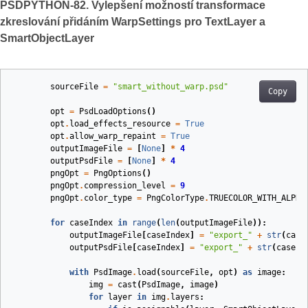
PSDPYTHON-82. Vylepšení možností transformace
zkreslování přidáním WarpSettings pro TextLayer a
SmartObjectLayer
sourceFile
=
"smart_without_warp.psd"
Copy
opt
=
PsdLoadOptions
()
opt
.
load_effects_resource
=
True
opt
.
allow_warp_repaint
=
True
outputImageFile
=
[
None
]
*
4
outputPsdFile
=
[
None
]
*
4
pngOpt
=
PngOptions
()
pngOpt
.
compression_level
=
9
pngOpt
.
color_type
=
PngColorType
.
TRUECOLOR_WITH_ALPHA
for
caseIndex
in
range
(
len
(
outputImageFile
)):
outputImageFile
[
caseIndex
]
=
"export_"
+
str
(
case
outputPsdFile
[
caseIndex
]
=
"export_"
+
str
(
caseIn
with
PsdImage
.
load
(
sourceFile
,
opt
)
as
image
:
img
=
cast
(
PsdImage
,
image
)
for
layer
in
img
.
layers
: