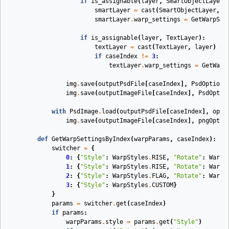
if
is_assignable
(
layer
,
SmartObjectLayer
)
smartLayer
=
cast
(
SmartObjectLayer
,
l
smartLayer
.
warp_settings
=
GetWarpSet
if
is_assignable
(
layer
,
TextLayer
):
textLayer
=
cast
(
TextLayer
,
layer
)
if
caseIndex
!=
3
:
textLayer
.
warp_settings
=
GetWarp
img
.
save
(
outputPsdFile
[
caseIndex
],
PsdOptions
img
.
save
(
outputImageFile
[
caseIndex
],
PsdOptio
with
PsdImage
.
load
(
outputPsdFile
[
caseIndex
],
opt
)
img
.
save
(
outputImageFile
[
caseIndex
],
pngOpt
)
def
GetWarpSettingsByIndex
(
warpParams
,
caseIndex
):
switcher
=
{
0
:
{
"Style"
:
WarpStyles
.
RISE
,
"Rotate"
:
WarpR
1
:
{
"Style"
:
WarpStyles
.
RISE
,
"Rotate"
:
WarpR
2
:
{
"Style"
:
WarpStyles
.
FLAG
,
"Rotate"
:
WarpR
3
:
{
"Style"
:
WarpStyles
.
CUSTOM
}
}
params
=
switcher
.
get
(
caseIndex
)
if
params
:
warpParams
.
style
=
params
.
get
(
"Style"
)