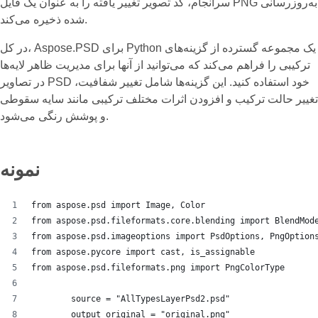
سرانجام، کد تصویر تغییر یافته را به عنوان یک فایل PNG به‌روزرسانی
شده ذخیره می‌کند.
در کل، Aspose.PSD برای Python یک مجموعه گسترده از گزینه‌های
ترکیبی را فراهم می‌کند که می‌توانید از آنها برای مدیریت ظاهر لایه‌ها
در تصاویر PSD خود استفاده کنید. این گزینه‌ها شامل تغییر شفافیت،
تغییر حالت ترکیب و افزودن اثرات مختلف ترکیبی مانند سایه سقوطی
و پوشش رنگی می‌شود.
نمونه
from aspose.psd import Image, Color
from aspose.psd.fileformats.core.blending import BlendMod
from aspose.psd.imageoptions import PsdOptions, PngOption
from aspose.pycore import cast, is_assignable
from aspose.psd.fileformats.png import PngColorType
        source = "AllTypesLayerPsd2.psd"
        output_original = "original.png"