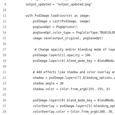
        output_updated = "output_updated.png"
        with PsdImage.load(source) as image:
            psdImage = cast(PsdImage, image)
            pngSaveOpt = PngOptions()
            pngSaveOpt.color_type = PngColorType.TRUECOLO
            image.save(output_original, pngSaveOpt)
             # Change opacity and/or blending mode of lay
            psdImage.layers[1].opacity = 100
            psdImage.layers[4].blend_mode_key = BlendMode
            # Add effects like shadow and color overlay a
            shadow = psdImage.layers[7].blending_options.
            shadow.angle = 30
            shadow.color = Color.from_argb(255, 255, 0)
            psdImage.layers[9].blend_mode_key = BlendMode
            colorOverlay = psdImage.layers[5].blending_op
            colorOverlay.color = Color.from_argb(200, 30,