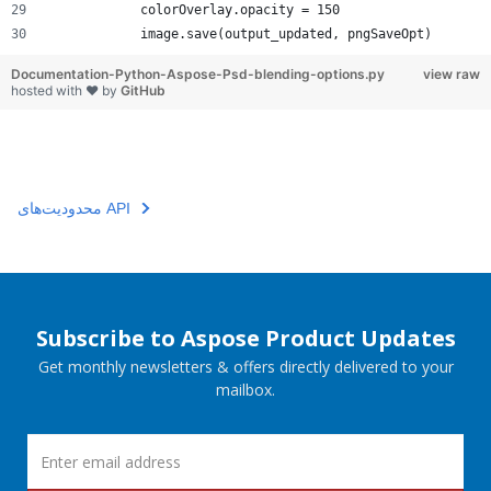
            colorOverlay.opacity = 150
            image.save(output_updated, pngSaveOpt)
Documentation-Python-Aspose-Psd-blending-options.py
view raw
hosted with ❤ by
GitHub
محدودیت‌های API
Subscribe to Aspose Product Updates
Get monthly newsletters & offers directly delivered to your
mailbox.