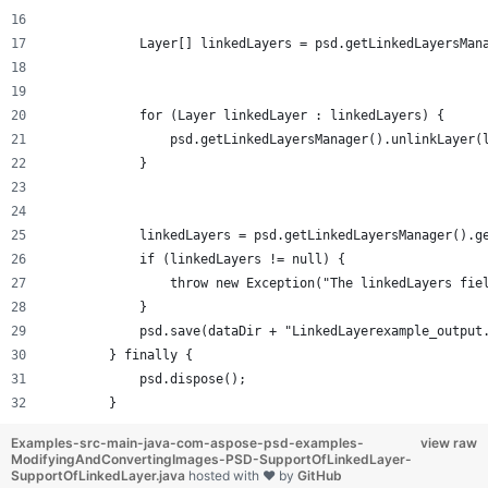
            Layer[] linkedLayers = psd.getLinkedLayersMan
            for (Layer linkedLayer : linkedLayers) {
                psd.getLinkedLayersManager().unlinkLayer(
            }
            linkedLayers = psd.getLinkedLayersManager().g
            if (linkedLayers != null) {
                throw new Exception("The linkedLayers fie
            }
            psd.save(dataDir + "LinkedLayerexample_output
        } finally {
            psd.dispose();
        }
Examples-src-main-java-com-aspose-psd-examples-
view raw
ModifyingAndConvertingImages-PSD-SupportOfLinkedLayer-
SupportOfLinkedLayer.java
hosted with ❤ by
GitHub