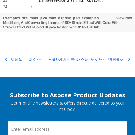
            im.save(exportPathPng, option);
        }
Examples-src-main-java-com-aspose-psd-examples-
view raw
ModifyingAndConvertingImages-PSD-StrokeEffectWithColorFill-
StrokeEffectWithColorFill.java
hosted with ❤ by
GitHub
지원되는 리소스
PSD 이미지를 래스터 포맷으로 변환하기
Subscribe to Aspose Product Updates
Get monthly newsletters & offers directly delivered to your
mailbox.