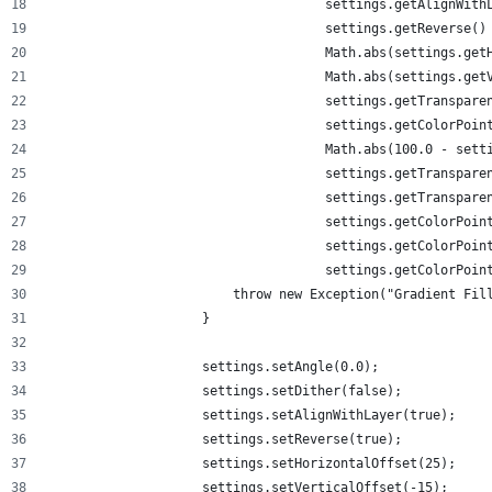
                                    settings.getAlignWith
                                    settings.getReverse()
                                    Math.abs(settings.get
                                    Math.abs(settings.get
                                    settings.getTranspare
                                    settings.getColorPoin
                                    Math.abs(100.0 - sett
                                    settings.getTranspare
                                    settings.getTranspare
                                    settings.getColorPoin
                                    settings.getColorPoin
                                    settings.getColorPoin
                        throw new Exception("Gradient Fil
                    }
                    settings.setAngle(0.0);
                    settings.setDither(false);
                    settings.setAlignWithLayer(true);
                    settings.setReverse(true);
                    settings.setHorizontalOffset(25);
                    settings.setVerticalOffset(-15);