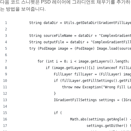
다음 코드 스니펫은 PSD 레이어에 그라디언트 채우기를 추가하
는 방법을 보여줍니다.
        String dataDir = Utils.getDataDir(GradientFillLay
        String sourceFileName = dataDir + "ComplexGradien
        String outputFile = dataDir + "ComplexGradientFil
        try (PsdImage image = (PsdImage) Image.load(sourc
            for (int i = 0; i < image.getLayers().length;
                if (image.getLayers()[i] instanceof FillL
                    FillLayer fillLayer = (FillLayer) ima
                    if (fillLayer.getFillSettings().getFi
                        throw new Exception("Wrong Fill L
                    }
                    IGradientFillSettings settings = (IGr
                    if (
                            Math.abs(settings.getAngle() 
                                    settings.getDither() 