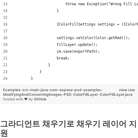
                        throw new Exception("Wrong Fill L
                    }
                    IColorFillSettings settings = (IColor
                    settings.setColor(Color.getRed());
                    fillLayer.update();
                    im.save(exportPath);
                    break;
                }
            }
        }
Examples-src-main-java-com-aspose-psd-examples-
view raw
ModifyingAndConvertingImages-PSD-ColorFillLayer-ColorFillLayer.java
hosted with ❤ by
GitHub
그라디언트 채우기로 채우기 레이어 지
원