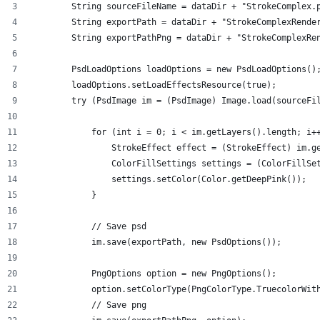
        String sourceFileName = dataDir + "StrokeComplex.
        String exportPath = dataDir + "StrokeComplexRende
        String exportPathPng = dataDir + "StrokeComplexRe
        PsdLoadOptions loadOptions = new PsdLoadOptions()
        loadOptions.setLoadEffectsResource(true);
        try (PsdImage im = (PsdImage) Image.load(sourceFi
            for (int i = 0; i < im.getLayers().length; i+
                StrokeEffect effect = (StrokeEffect) im.g
                ColorFillSettings settings = (ColorFillSe
                settings.setColor(Color.getDeepPink());
            }
            // Save psd
            im.save(exportPath, new PsdOptions());
            PngOptions option = new PngOptions();
            option.setColorType(PngColorType.TruecolorWit
            // Save png