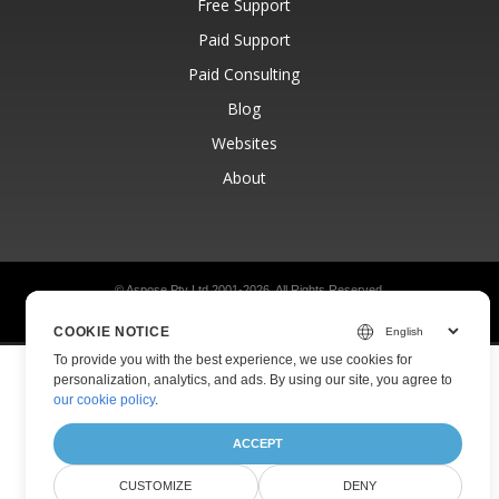
Free Support
Paid Support
Paid Consulting
Blog
Websites
About
© Aspose Pty Ltd 2001-2026.
All Rights Reserved.
Privacy Policy
Terms of use
Contact
COOKIE NOTICE
To provide you with the best experience, we use cookies for
personalization, analytics, and ads. By using our site, you agree to
our cookie policy
.
ACCEPT
CUSTOMIZE
DENY