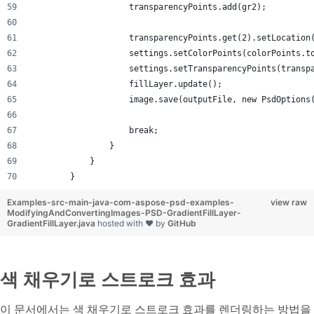
                    transparencyPoints.add(gr2);
                    transparencyPoints.get(2).setLocation
                    settings.setColorPoints(colorPoints.t
                    settings.setTransparencyPoints(transp
                    fillLayer.update();
                    image.save(outputFile, new PsdOptions
                    break;
                }
            }
        }
Examples-src-main-java-com-aspose-psd-examples-
view raw
ModifyingAndConvertingImages-PSD-GradientFillLayer-
GradientFillLayer.java
hosted with ❤ by
GitHub
색 채우기로 스트로크 효과
이 문서에서는 색 채우기로 스트로크 효과를 렌더링하는 방법을