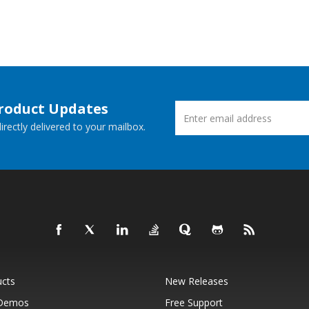
Product Updates
rectly delivered to your mailbox.
ucts
New Releases
 Demos
Free Support