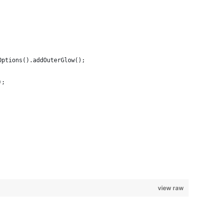
Options().addOuterGlow();
);
view raw