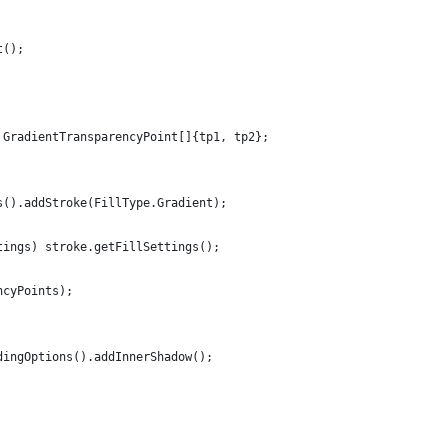
t();
 GradientTransparencyPoint[]{tp1, tp2};
s().addStroke(FillType.Gradient);
tings) stroke.getFillSettings();
ncyPoints);
dingOptions().addInnerShadow();