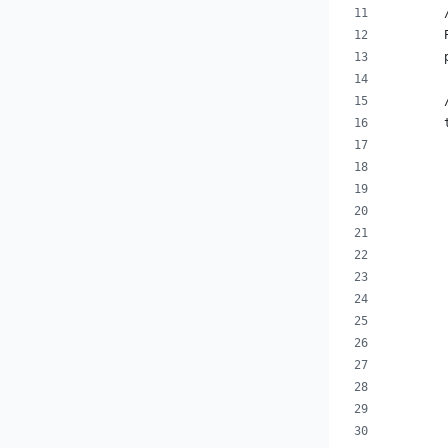
        
        
        
        
        
        
        
        
        
        
        
        
        
        
        
        