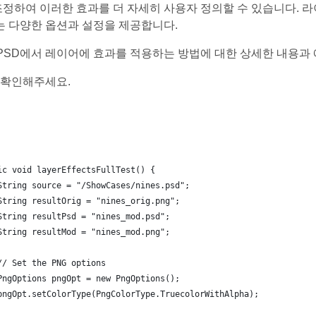
조정하여 이러한 효과를 더 자세히 사용자 정의할 수 있습니다. 
는 다양한 옵션과 설정을 제공합니다.
e.PSD에서 레이어에 효과를 적용하는 방법에 대한 상세한 내용
 확인해주세요.
ic void layerEffectsFullTest() {
String source = "/ShowCases/nines.psd";
String resultOrig = "nines_orig.png";
String resultPsd = "nines_mod.psd";
String resultMod = "nines_mod.png";
// Set the PNG options
PngOptions pngOpt = new PngOptions();
pngOpt.setColorType(PngColorType.TruecolorWithAlpha);