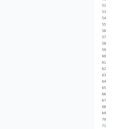
        
        
        
        
        
        
        
        
        
        
        
        
        
        
        
        
        