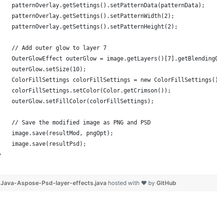
    patternOverlay.getSettings().setPatternData(patternData);
    patternOverlay.getSettings().setPatternWidth(2);
    patternOverlay.getSettings().setPatternHeight(2);
    // Add outer glow to layer 7
    OuterGlowEffect outerGlow = image.getLayers()[7].getBlending
    outerGlow.setSize(10);
    ColorFillSettings colorFillSettings = new ColorFillSettings(
    colorFillSettings.setColor(Color.getCrimson());
    outerGlow.setFillColor(colorFillSettings);
    // Save the modified image as PNG and PSD
    image.save(resultMod, pngOpt);
    image.save(resultPsd);
}
Java-Aspose-Psd-layer-effects.java
hosted with ❤ by
GitHub