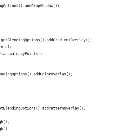
ngOptions().addDropShadow();
.getBlendingOptions().addGradientOverlay();
ints);
TransparencyPoints);
endingOptions().addColorOverlay();
etBlendingOptions().addPatternOverlay();
gb(),
gb()