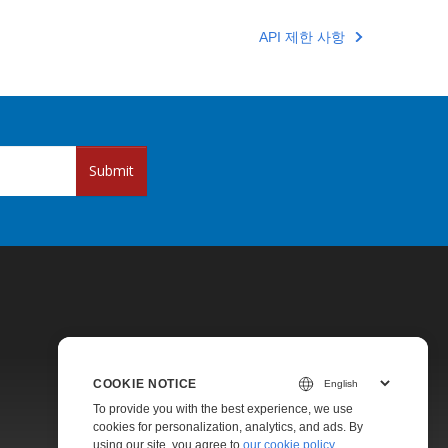
API 제한 사항
Submit
COOKIE NOTICE
Pricing
To provide you with the best experience, we use
cookies for personalization, analytics, and ads. By
Paid Support
using our site, you agree to
our cookie policy
.