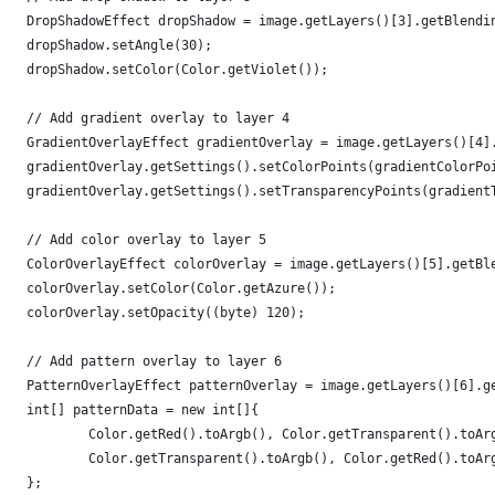
    DropShadowEffect dropShadow = image.getLayers()[3].getBlendi
    dropShadow.setAngle(30);
    dropShadow.setColor(Color.getViolet());
    // Add gradient overlay to layer 4
    GradientOverlayEffect gradientOverlay = image.getLayers()[4]
    gradientOverlay.getSettings().setColorPoints(gradientColorPo
    gradientOverlay.getSettings().setTransparencyPoints(gradient
    // Add color overlay to layer 5
    ColorOverlayEffect colorOverlay = image.getLayers()[5].getBl
    colorOverlay.setColor(Color.getAzure());
    colorOverlay.setOpacity((byte) 120);
    // Add pattern overlay to layer 6
    PatternOverlayEffect patternOverlay = image.getLayers()[6].g
    int[] patternData = new int[]{
            Color.getRed().toArgb(), Color.getTransparent().toAr
            Color.getTransparent().toArgb(), Color.getRed().toAr
    };