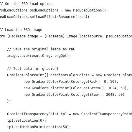
// Set the PSD load options
PsdLoadOptions psdLoadOptions = new PsdLoadOptions();
psdLoadOptions.setLoadEffectsResource(true);
// Load the PSD image
try (PsdImage image = (PsdImage) Image.load(source, psdLoadOptio
    // Save the original image as PNG
    image.save(resultOrig, pngOpt);
    // Test data for gradient
    GradientColorPoint[] gradientColorPoints = new GradientColor
            new GradientColorPoint(Color.getRed(), 0, 50),
            new GradientColorPoint(Color.getGreen(), 1024, 50),
            new GradientColorPoint(Color.getBlue(), 2048, 50)
    };
    GradientTransparencyPoint tp1 = new GradientTransparencyPoin
    tp1.setLocation(0);
    tp1.setMedianPointLocation(50);