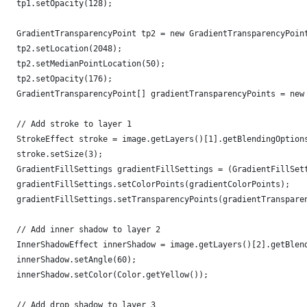
    tp1.setOpacity(128);
    GradientTransparencyPoint tp2 = new GradientTransparencyPoin
    tp2.setLocation(2048);
    tp2.setMedianPointLocation(50);
    tp2.setOpacity(176);
    GradientTransparencyPoint[] gradientTransparencyPoints = new
    // Add stroke to layer 1
    StrokeEffect stroke = image.getLayers()[1].getBlendingOption
    stroke.setSize(3);
    GradientFillSettings gradientFillSettings = (GradientFillSet
    gradientFillSettings.setColorPoints(gradientColorPoints);
    gradientFillSettings.setTransparencyPoints(gradientTranspare
    // Add inner shadow to layer 2
    InnerShadowEffect innerShadow = image.getLayers()[2].getBlen
    innerShadow.setAngle(60);
    innerShadow.setColor(Color.getYellow());
    // Add drop shadow to layer 3