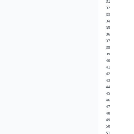
        
        
        
        
        
        
        
        
        
        
        
        
        
        
        
        
        