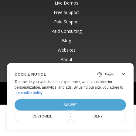
Live Demos
Free Support
Paid Support
Paid Consulting
Blog
Websites
About
COOKIE NOTICE
To provide you with the best experience, we use cookies for
personalization, analytics, and ads. By using our site, you agree to
© Aspose Pty Ltd 2001-2026.
All Rights Reserved.
our cookie policy
.
Privacy Policy
Terms of use
Contact
ACCEPT
CUSTOMIZE
DENY