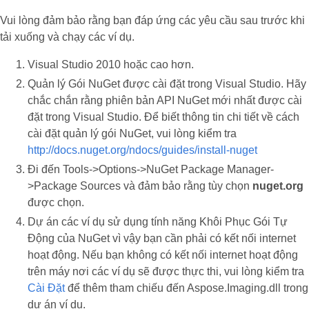
Vui lòng đảm bảo rằng bạn đáp ứng các yêu cầu sau trước khi
tải xuống và chạy các ví dụ.
Visual Studio 2010 hoặc cao hơn.
Quản lý Gói NuGet được cài đặt trong Visual Studio. Hãy
chắc chắn rằng phiên bản API NuGet mới nhất được cài
đặt trong Visual Studio. Để biết thông tin chi tiết về cách
cài đặt quản lý gói NuGet, vui lòng kiểm tra
http://docs.nuget.org/ndocs/guides/install-nuget
Đi đến Tools->Options->NuGet Package Manager-
>Package Sources và đảm bảo rằng tùy chọn
nuget.org
được chọn.
Dự án các ví dụ sử dụng tính năng Khôi Phục Gói Tự
Động của NuGet vì vậy bạn cần phải có kết nối internet
hoạt động. Nếu bạn không có kết nối internet hoạt động
trên máy nơi các ví dụ sẽ được thực thi, vui lòng kiểm tra
Cài Đặt
để thêm tham chiếu đến Aspose.Imaging.dll trong
dự án ví dụ.